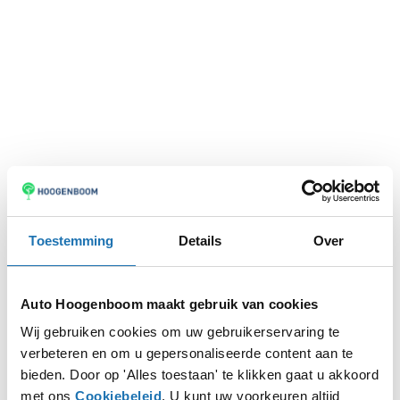
Toestemming
Details
Over
Auto Hoogenboom maakt gebruik van cookies
Wij gebruiken cookies om uw gebruikerservaring te
verbeteren en om u gepersonaliseerde content aan te
Application error: a
client
-side exception has occurred while
bieden. Door op 'Alles toestaan' te klikken gaat u akkoord
met ons
Cookiebeleid
. U kunt uw voorkeuren altijd
loading
www.autohoogenboom.nl
(see the
browser console
for