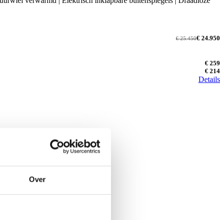
tuurwiel verwarmd | Elektrisch inklapbare buitenspiegels | Draadloze
€ 24.950
€ 25.450
€ 259
€ 214
Details
Over