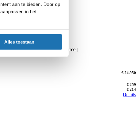
ntent aan te bieden. Door op
d aanpassen in het
Alles toestaan
wielverwarming | CarPlay | 3-zone airco |
€ 24.950
€ 259
€ 214
Details