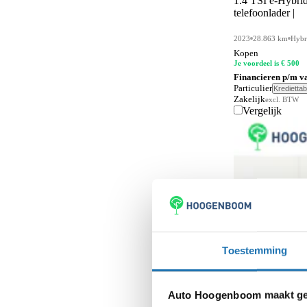
1.4 TSI e-Hybrid
telefoonlader |
Alarmsysteem
161
Alarmsysteem klasse I
2023
28.863 km
Hybr
43
Kopen
Alcantara bekleding
Je voordeel is € 500
15
Financieren p/m v
Android Auto
Particulier
Krediettab
156
Zakelijk
excl. BTW
Vergelijk
Anti-slipregeling
44
Antiblokkeersysteem
122
Apple CarPlay
156
Automatisch dimmende binnenspiegel
177
Automatisch noodremsysteem
38
Automatische dimlichten
44
Toestemming
Automatische parkeerassistent
48
BOVAG garantie (12 maanden)
30
Auto Hoogenboom maakt geb