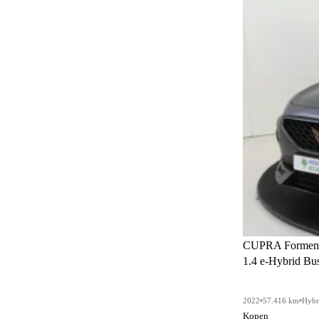
Elektrisch verstelbare bestuurdersstoel met
17
geheugen
Elektrisch verstelbare buitenspiegels
49
Elektrisch verstelbare passagiersstoel
9
Elektrisch verstelbare voorstoelen
9
Elektrisch verstelbare voorstoelen met
20
geheugen
Elektronische handrem
78
Fabrieksgarantie
6
Garantie
78
Gelimiteerd slipdifferentieel
40
CUPRA Formen
1.4 e-Hybrid Bus
Gescheiden climate control (3 zones)
113
Getint glas
44
2022
57.416 km
Hybr
Gordels achterin
Kopen
78