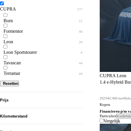
CUPRA
177
Born
15
Formentor
48
Leon
20
Leon Sportstourer
6
Tavascan
44
Terramar
44
CUPRA Leon
1.4 e-Hybrid Busi
Resetten
2023
62.966 km
Hybr
Prijs
Kopen
Financieren p/m v
Particulier
Kilometerstand
Krediettab
Vergelijk