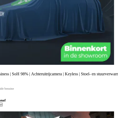
ness | SoH 98% | Achteruitrijcamera | Keyless | Stoel- en stuurverwarmi
ide benzine
anaf
el