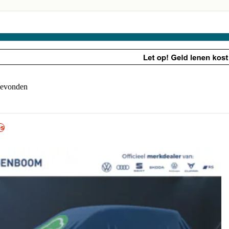
Schadeherstel
Schadeherstel
Ruitservice
gevonden
es