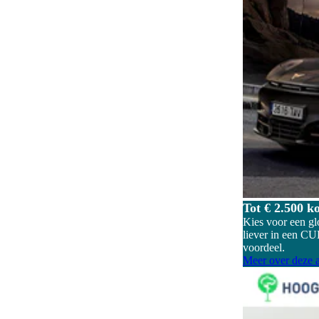
Dakrails
65
Dealer onderhouden
38
Digitaal instrumentenpaneel
106
Dodehoeksignalering
91
Draadloos opladen mobiele telefoon
110
ESP
44
Elektrisch bedienbaar dakraam
2
Elektrisch bedienbare achterklep
116
Tot € 2.500 k
Elektrisch bedienbare ramen achter
19
Kies voor een gl
liever in een CU
Elektrisch bedienbare ramen voor
19
voordeel.
Meer over deze a
Elektrisch bedienbare ramen voor en
103
achter
Elektrisch inklapbare buitenspiegels
49