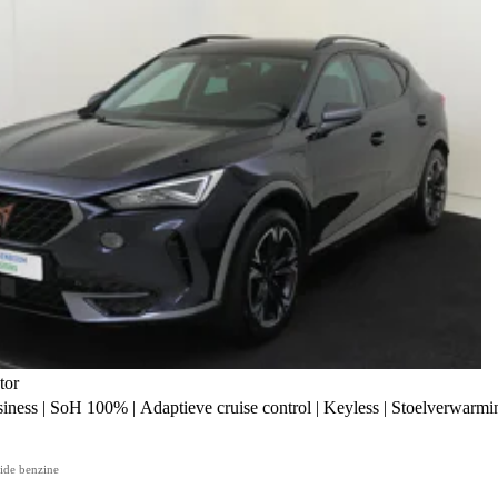
tor
iness | SoH 100% | Adaptieve cruise control | Keyless | Stoelverwarmin
ide benzine