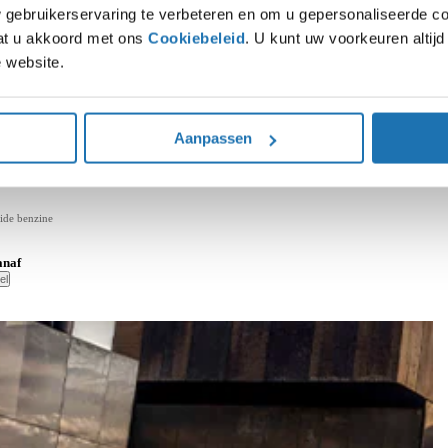
gebruikerservaring te verbeteren en om u gepersonaliseerde co
gaat u akkoord met ons
Cookiebeleid
. U kunt uw voorkeuren altij
 website.
Aanpassen
tor
iness | SoH 100% | Keyless | Adaptieve cruise control | Stoel- en stuur
ide benzine
anaf
el