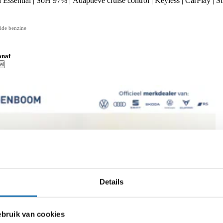
 Essential | SoH 97% | Adaptieve cruise control | Keyless | CarPlay | S
ide benzine
anaf
el
Details
ruik van cookies