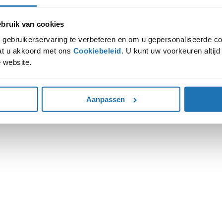
ruik van cookies
ion has occurred while loading
www.autohoogenboom.nl
(see the
gebruikerservaring te verbeteren en om u gepersonaliseerde co
gaat u akkoord met ons
Cookiebeleid
. U kunt uw voorkeuren altij
 website.
Aanpassen