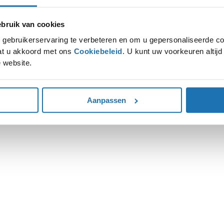
ruik van cookies
ion has occurred while loading
www.autohoogenboom.nl
(see the
gebruikerservaring te verbeteren en om u gepersonaliseerde co
gaat u akkoord met ons
Cookiebeleid
. U kunt uw voorkeuren altij
 website.
Aanpassen