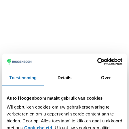
Toestemming
Details
Over
Auto Hoogenboom maakt gebruik van cookies
Wij gebruiken cookies om uw gebruikerservaring te
verbeteren en om u gepersonaliseerde content aan te
Application error: a
client
-side exception has occurred while
bieden. Door op 'Alles toestaan' te klikken gaat u akkoord
met ons
Cookiebeleid
. U kunt uw voorkeuren altijd
loading
www.autohoogenboom.nl
(see the
browser console
for