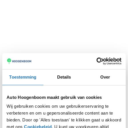
Toestemming
Details
Over
Auto Hoogenboom maakt gebruik van cookies
Wij gebruiken cookies om uw gebruikerservaring te
verbeteren en om u gepersonaliseerde content aan te
Application error: a
client
-side exception has occurred while
bieden. Door op 'Alles toestaan' te klikken gaat u akkoord
met ons
Cookiebeleid
. U kunt uw voorkeuren altijd
loading
www.autohoogenboom.nl
(see the
browser console
for