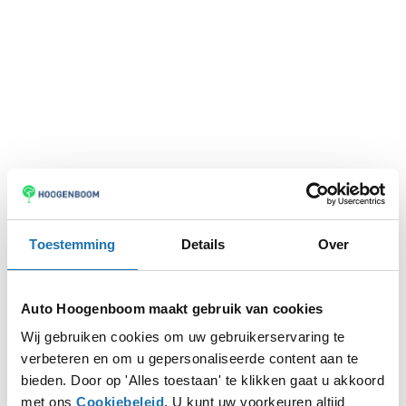
Toestemming
Details
Over
Auto Hoogenboom maakt gebruik van cookies
Wij gebruiken cookies om uw gebruikerservaring te
verbeteren en om u gepersonaliseerde content aan te
Application error: a
client
-side exception has occurred while
bieden. Door op 'Alles toestaan' te klikken gaat u akkoord
met ons
Cookiebeleid
. U kunt uw voorkeuren altijd
loading
www.autohoogenboom.nl
(see the
browser console
for