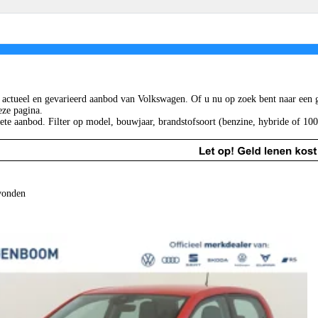
pulaire modellen
Schadeherstel
Diens
lf
Schadeherstel
Finan
guan
Ruitservice
Hure
. Polo
Verz
.3 Neo
Laad
, actueel en gevarieerd aanbod van Volkswagen. Of u nu op zoek bent naar een
. Cross
eze pagina.
le modellen
te aanbod. Filter op model, bouwjaar, brandstofsoort (benzine, hybride of 100
vonden