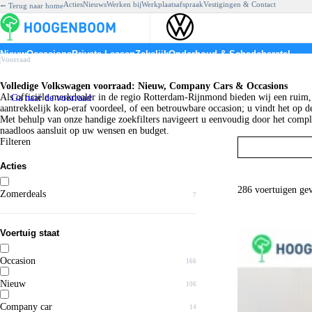
Acties
Nieuws
Werken bij
Werkplaatsafspraak
Vestigingen & Contact
⭠ Terug naar home
Nieuw
Occasions
Private Leasen
Zakelijk
Onderhoud & Schadeherstel
Volkswagen voorraad
Volkswagen voorraad
Private Lease
Zakelijk leasen
Werkzaamheden & service
Po
Voorraad
Voorraad
Occasions
Volkswagen Private Lease
Volkswagen Operational lease
Werkplaatsafspraak
Go
Volkswagen voorraad bij Hoogenboom
Elektrisch
Company cars
Volkswagen Private Lease uit voorraad
Financial lease
Bandenservice
Ti
Hybride
Elektrisch
Alle Volkswagen modellen
Leasen ZZP
Aircoservice
ID
Volledige Volkswagen voorraad: Nieuw, Company Cars & Occasions
Hybride
Populaire Volkswagen Private Lease modellen
mobiliteitsoplossingen
Economy service
ID
Als officiële merkdealer in de regio Rotterdam-Rijnmond bieden wij een ruim
Ga naar de voorraad
Populaire occasions
Volkswagen ID. Polo
Shortlease & verhuur
Express service
ID
aantrekkelijk kop-eraf voordeel, of een betrouwbare occasion; u vindt het op d
Tiguan
Volkswagen ID.3 Neo
Lease a bike
Al
T-Roc
Volkswagen Tiguan
Fleetsupport
Met behulp van onze handige zoekfilters navigeert u eenvoudig door het comple
Golf
Volkswagen Golf
naadloos aansluit op uw wensen en budget.
Tayron
Volkswagen T-Roc
Filteren
Polo
Volkswagen Polo
Diensten
Financieren
Acties
Huren
Verzekeren
Laadpalen
286 voertuigen ge
Zomerdeals
7
Voertuig staat
Occasion
166
Nieuw
106
Company car
14