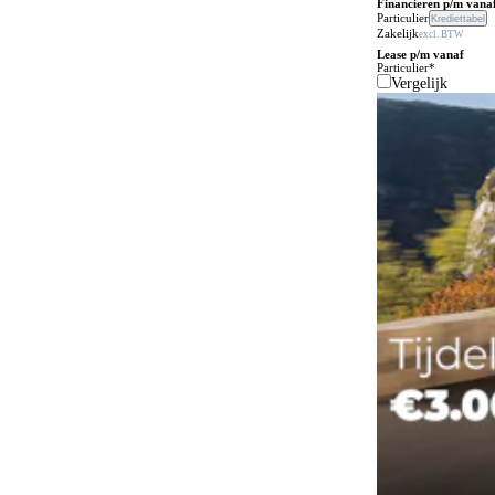
Financieren p/m vana
Bochtenverlichting
72
Particulier
Krediettabel
Zakelijk
excl. BTW
Boordcomputer
39
Lease p/m vanaf
Particulier*
Boordgereedschap
Vergelijk
21
Botspreventiesysteem
189
Botswaarschuwingsysteem
138
Buitenspiegels in carrosseriekleur
81
Bumpers in carrosseriekleur
99
Carkit
17
Centrale deurvergrendeling afstandbediend
91
Climate control
173
Comfortstoelen
71
Connected services
183
Cruise control
20
Dakrails
141