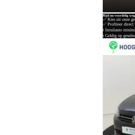
Dakspoiler
10
Rijd nu voordelig weg
Dealer onderhouden
167
✅ Kies uit onze g
✅ Profiteer direct 
Differentieelslot
3
ℹ️ Inruilauto min
ℹ️ Geldig op gesel
Digitaal instrumentenpaneel
31
Dodehoeksignalering
105
Draadloos opladen mobiele telefoon
208
ESP
187
Elektrisch bedienbaar dakraam
56
Elektrisch bedienbaar schuif/kanteldak
6
Elektrisch bedienbare achterklep
60
Elektrisch bedienbare cabrioletkap
1
Elektrisch bedienbare ramen achter
102
Elektrisch bedienbare ramen voor
114