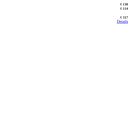
€ 138
€ 114
€ 317
Details