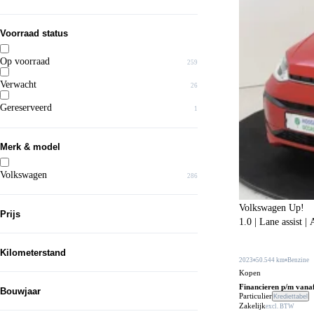
Voorraad status
Op voorraad
259
Verwacht
26
Gereserveerd
1
Merk & model
Volkswagen
286
Arteon Shooting Brake
4
Volkswagen Up!
Prijs
1.0 | Lane assist |
Beetle Cabriolet
1
Caddy Kombi
1
Kilometerstand
2023
50.544 km
Benzine
Caddy Kombi Maxi
1
Kopen
Financieren p/m vana
Bouwjaar
Caravelle eHybrid
1
Particulier
Krediettabel
Van...
Zakelijk
excl. BTW