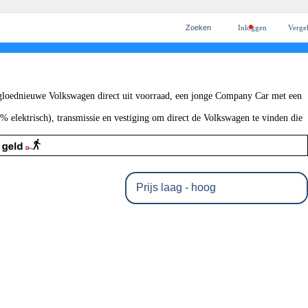
Zoeken
Inloggen
Vergel
ten
cieren
n
ekeren
palen
 gloednieuwe Volkswagen direct uit voorraad, een jonge Company Car met een
% elektrisch), transmissie en vestiging om direct de Volkswagen te vinden die