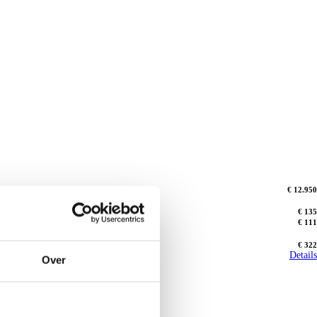
€ 12.950
€ 135
€ 111
€ 322
Details
Over