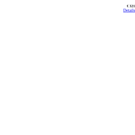
€ 321
Details