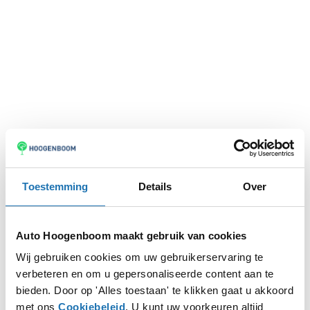
Toestemming
Details
Over
Auto Hoogenboom maakt gebruik van cookies
Wij gebruiken cookies om uw gebruikerservaring te
verbeteren en om u gepersonaliseerde content aan te
Application error: a
client
-side exception has occurred while
bieden. Door op 'Alles toestaan' te klikken gaat u akkoord
met ons
Cookiebeleid
. U kunt uw voorkeuren altijd
loading
www.autohoogenboom.nl
(see the
browser console
for