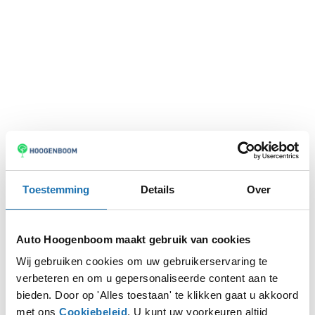
Toestemming
Details
Over
Auto Hoogenboom maakt gebruik van cookies
Wij gebruiken cookies om uw gebruikerservaring te
verbeteren en om u gepersonaliseerde content aan te
Application error: a
client
-side exception has occurred while
bieden. Door op 'Alles toestaan' te klikken gaat u akkoord
met ons
Cookiebeleid
. U kunt uw voorkeuren altijd
loading
www.autohoogenboom.nl
(see the
browser console
for