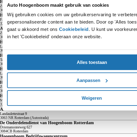
Hoogenboom SEAT, Škoda, Occasions en Service Rotterdam
Auto Hoogenboom maakt gebruik van cookies
Zuiderparkweg
612
3084 CD
Rotterdam
Wij gebruiken cookies om uw gebruikerservaring te verbeter
Hoogenboom Spijkenisse
Faradayweg
1
gepersonaliseerde content aan te bieden. Door op 'Alles toest
3208 KS
Spijkenisse
Audi Centrum Rotterdam
gaat u akkoord met ons
Cookiebeleid
. U kunt uw voorkeuren
Zuiderparkweg
620
in het 'Cookiebeleid' onderaan onze website.
3084 CD
Rotterdam
Hoogenboom Volkswagen en Audi Rotterdam Autostrada
Landaulettestraat
9
3063 NR
Rotterdam
Hoogenboom SEAT, Škoda, Occasions en CUPRA Service Autostrada
Toepad
19
Alles toestaan
3063 NJ
Rotterdam (Autostrada)
Hoogenboom CUPRA Garage Autostrada
Landaulettestraat
9
3063 NR
Rotterdam
Aanpassen
Hoogenboom Schadeherstel Rotterdam
Zuiderparkweg
616
3084 CD
Rotterdam
Hoogenboom Schadeherstel Spijkenisse
Weigeren
Maaswijkweg
7
3203 LG
Spijkenisse
Audi Centrum Rotterdam Autostrada
Landaulettestraat
9
3063 NR
Rotterdam (Autostrada)
De Onderdelendienst van Hoogenboom Rotterdam
Driemanssteeweg
627
3084CB
Rotterdam
Hoogenboom Bedrijfswagencentrum