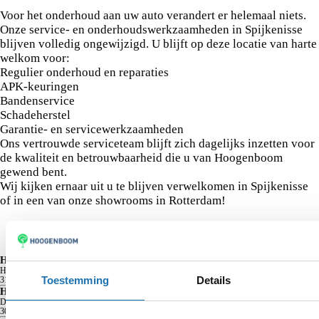
Voor het onderhoud aan uw auto verandert er helemaal niets.
Onze service- en onderhoudswerkzaamheden in Spijkenisse
blijven volledig ongewijzigd. U blijft op deze locatie van harte
welkom voor:
Regulier onderhoud en reparaties
APK-keuringen
Bandenservice
Schadeherstel
Garantie- en servicewerkzaamheden
Ons vertrouwde serviceteam blijft zich dagelijks inzetten voor
de kwaliteit en betrouwbaarheid die u van Hoogenboom
gewend bent.
Wij kijken ernaar uit u te blijven verwelkomen in Spijkenisse
of in een van onze showrooms in Rotterdam!
Bekijk alle Hoogenboom vestigingen
Hoogenboom Vlaardingen
Hoogstad
401
Toestemming
Details
3131 KX
Vlaardingen
Hoogenboom Volkswagen Rotterdam Zuid
Driemanssteeweg
694
3084 CB
Rotterdam