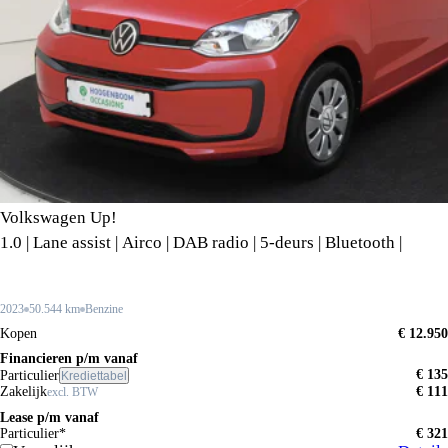
Volkswagen Up!
1.0 | Lane assist | Airco | DAB radio | 5-deurs | Bluetooth |
2023
50.544 km
Benzine
Kopen
€ 12.950
Financieren p/m vanaf
€ 135
Particulier
Krediettabel
Zakelijk
€ 111
excl. BTW
Lease p/m vanaf
Particulier*
€ 321