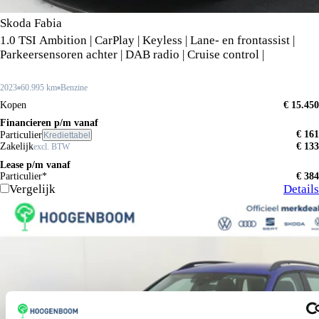
Skoda Fabia
1.0 TSI Ambition | CarPlay | Keyless | Lane- en frontassist |
Parkeersensoren achter | DAB radio | Cruise control |
2023
60.995 km
Benzine
Kopen
€ 15.450
Financieren p/m vanaf
€ 161
Particulier
Krediettabel
Zakelijk
€ 133
excl. BTW
Lease p/m vanaf
Particulier*
€ 384
Vergelijk
Details