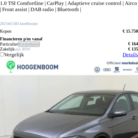
1.0 TSI Comfortline | CarPlay | Adaptieve cruise control | Airco
| Front assist | DAB radio | Bluetooth |
2021
65.683 km
Benzine
Kopen
€ 15.750
Financieren p/m vanaf
€ 164
Particulier
Krediettabel
Zakelijk
€ 135
excl. BTW
Vergelijk
Details