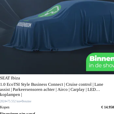
SEAT Ibiza
1.0 EcoTSI Style Business Connect | Cruise control | Lane
assist | Parkeersensoren achter | Airco | Carplay | LED
koplampen |
2024
75.552 km
Benzine
Kopen
€ 14.950
Financieren p/m vanaf