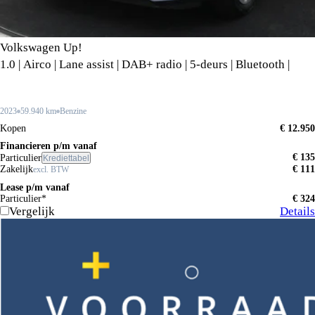
Volkswagen Up!
1.0 | Airco | Lane assist | DAB+ radio | 5-deurs | Bluetooth |
2023
59.940 km
Benzine
Kopen
€ 12.950
Financieren p/m vanaf
€ 135
Particulier
Krediettabel
Zakelijk
€ 111
excl. BTW
Lease p/m vanaf
Particulier*
€ 324
Vergelijk
Details