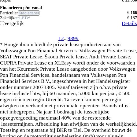
Kopen
€ 15.950
Financieren p/m vanaf
€ 166
Particulier
Krediettabel
Zakelijk
€ 137
excl. BTW
Vergelijk
Details
1
2
...
98
99
* Hoogenboom biedt de private leaseproducten aan van
Volkswagen Pon Financial Services. Volkswagen Private Lease,
SEAT Private Lease, Škoda Private lease. Audi Private Lease,
CUPRA Private Lease en XLEasy wordt onder de voorwaarden
van het Keurmerk Private Lease aangeboden door Volkswagen
Pon Financial Services, handelsnaam van Volkswagen Pon
Financial Services B.V., ingeschreven in het Handelsregister
onder nummer 20073305. Vanaf tarieven zijn o.b.v. private
lease inclusief btw, bij 60 maanden, 5.000 km per jaar, € 500
eigen risico en regio Utrecht. Tarieven kunnen per regio
afwijken in verband met provinciale opcenten. Brandstof is
niet inbegrepen. Na jaar 1 bedraagt de tussentijdse
opzegvergoeding maximaal 40% van de resterende
leasetermijnen. Afbeelding kan afwijken van de werkelijkheid.
Toetsing en registratie bij BKR te Tiel. De overheid bouwt de
korting op de motorrijtuigenbelasting (mrb) voor plug-in