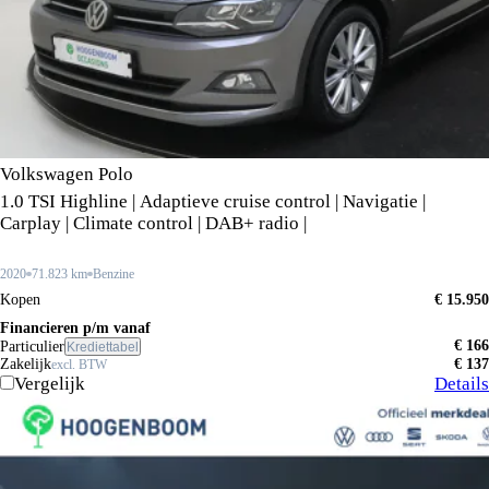
Volkswagen Polo
1.0 TSI Highline | Adaptieve cruise control | Navigatie |
Carplay | Climate control | DAB+ radio |
2020
71.823 km
Benzine
Kopen
€ 15.950
Financieren p/m vanaf
€ 166
Particulier
Krediettabel
Zakelijk
€ 137
excl. BTW
Vergelijk
Details