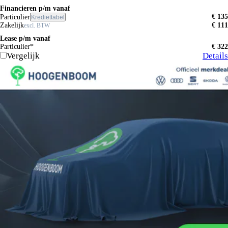
Financieren p/m vanaf
€ 135
Particulier
Krediettabel
Zakelijk
€ 111
excl. BTW
Lease p/m vanaf
Particulier*
€ 322
Vergelijk
Details