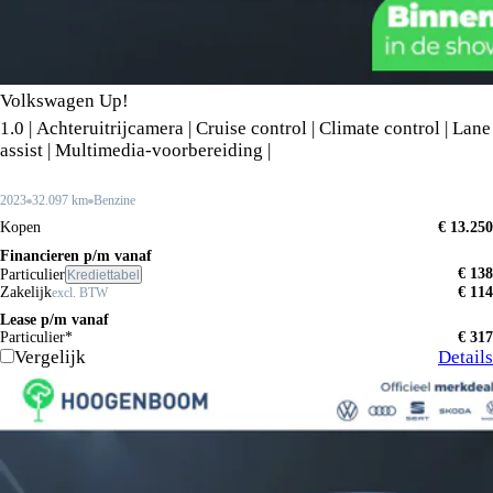
Volkswagen Up!
1.0 | Achteruitrijcamera | Cruise control | Climate control | Lane
assist | Multimedia-voorbereiding |
2023
32.097 km
Benzine
Kopen
€ 13.250
Financieren p/m vanaf
€ 138
Particulier
Krediettabel
Zakelijk
€ 114
excl. BTW
Lease p/m vanaf
Particulier*
€ 317
Vergelijk
Details