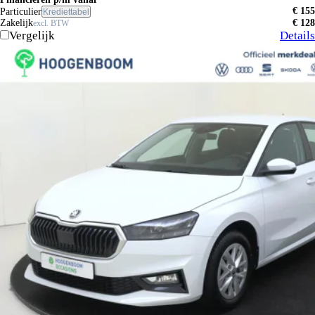
€ 155
Particulier
Krediettabel
Zakelijk
€ 128
excl. BTW
Vergelijk
Details