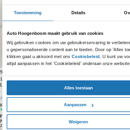
Toestemming
Details
Ov
Auto Hoogenboom maakt gebruik van cookies
Wij gebruiken cookies om uw gebruikerservaring te verbete
u gepersonaliseerde content aan te bieden. Door op 'Alles to
klikken gaat u akkoord met ons
Cookiebeleid
. U kunt uw vo
altijd aanpassen in het 'Cookiebeleid' onderaan onze website
Skoda Kamiq
1.0 TSI Ambition | Trekhaak | CarPlay | Cruise control | Airco |
Lane- en frontassist | Bluetooth |
Alles toestaan
2022
42.037 km
Benzine
Aanpassen
Kopen
€ 15.750
€ 17.450
Je voordeel is € 1.700
Financieren p/m vanaf
€ 164
Particulier
Weigeren
Krediettabel
Zakelijk
€ 135
excl. BTW