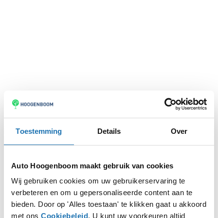
Toestemming
Details
Over
Auto Hoogenboom maakt gebruik van cookies
Wij gebruiken cookies om uw gebruikerservaring te
verbeteren en om u gepersonaliseerde content aan te
Application error: a
client
-side exception has occurred while
bieden. Door op 'Alles toestaan' te klikken gaat u akkoord
met ons
Cookiebeleid
. U kunt uw voorkeuren altijd
loading
www.autohoogenboom.nl
(see the
browser console
for