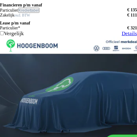
Financieren p/m vanaf
€ 135
Particulier
Krediettabel
Zakelijk
€ 111
excl. BTW
Lease p/m vanaf
Particulier*
€ 321
Vergelijk
Details