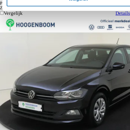
€ 164
Particulier
Krediettabel
Zakelijk
€ 135
excl. BTW
Vergelijk
Details