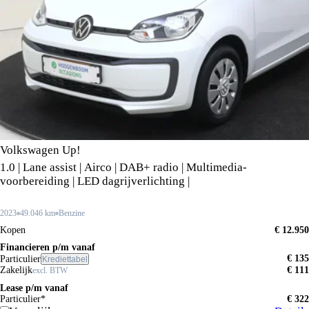
Volkswagen Up!
1.0 | Lane assist | Airco | DAB+ radio | Multimedia-
voorbereiding | LED dagrijverlichting |
2023
49.046 km
Benzine
Kopen
€ 12.950
Financieren p/m vanaf
€ 135
Particulier
Krediettabel
Zakelijk
€ 111
excl. BTW
Lease p/m vanaf
Particulier*
€ 322