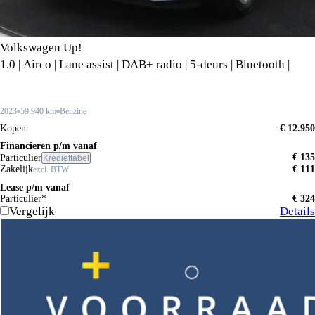
Volkswagen Up!
1.0 | Airco | Lane assist | DAB+ radio | 5-deurs | Bluetooth |
2023
59.940 km
Benzine
Kopen
€ 12.950
Financieren p/m vanaf
€ 135
Particulier
Krediettabel
Zakelijk
€ 111
excl. BTW
Lease p/m vanaf
Particulier*
€ 324
Vergelijk
Details