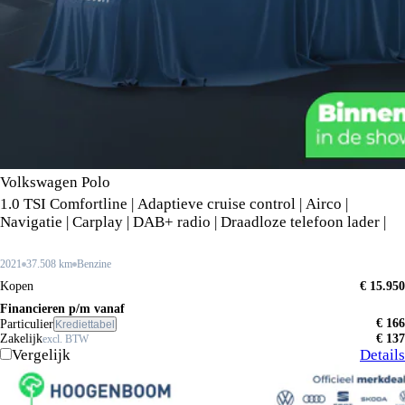
Volkswagen Polo
1.0 TSI Comfortline | Adaptieve cruise control | Airco |
Navigatie | Carplay | DAB+ radio | Draadloze telefoon lader |
2021
37.508 km
Benzine
Kopen
€ 15.950
Financieren p/m vanaf
€ 166
Particulier
Krediettabel
Zakelijk
€ 137
excl. BTW
Vergelijk
Details