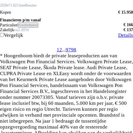
2020
71.823 km
Benzine
Kopen
€ 15.950
Financieren p/m vanaf
€ 166
Particulier
Krediettabel
Zakelijk
€ 137
excl. BTW
Vergelijk
Details
1
2
...
97
98
* Hoogenboom biedt de private leaseproducten aan van
Volkswagen Pon Financial Services. Volkswagen Private Lease,
SEAT Private Lease, Škoda Private lease. Audi Private Lease,
CUPRA Private Lease en XLEasy wordt onder de voorwaarden
van het Keurmerk Private Lease aangeboden door Volkswagen
Pon Financial Services, handelsnaam van Volkswagen Pon
Financial Services B.V., ingeschreven in het Handelsregister
onder nummer 20073305. Vanaf tarieven zijn o.b.v. private
lease inclusief btw, bij 60 maanden, 5.000 km per jaar, € 500
eigen risico en regio Utrecht. Tarieven kunnen per regio
afwijken in verband met provinciale opcenten. Brandstof is
niet inbegrepen. Na jaar 1 bedraagt de tussentijdse
opzegvergoeding maximaal 40% van de resterende
leasetermijnen. Afbeelding kan afwijken van de werkelijkheid.