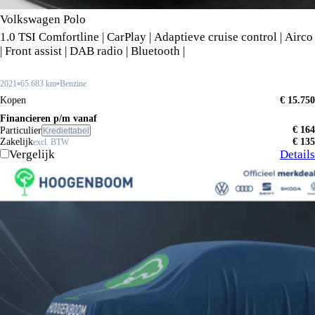
Volkswagen Polo
1.0 TSI Comfortline | CarPlay | Adaptieve cruise control | Airco
| Front assist | DAB radio | Bluetooth |
2021
65.683 km
Benzine
Kopen
€ 15.750
Financieren p/m vanaf
€ 164
Particulier
Krediettabel
Zakelijk
€ 135
excl. BTW
Vergelijk
Details