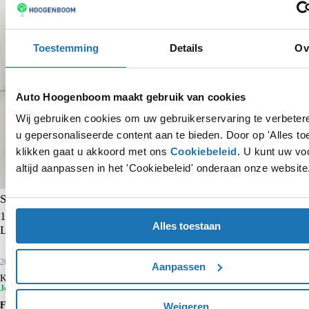
Toestemming
Details
Ov
Auto Hoogenboom maakt gebruik van cookies
Wij gebruiken cookies om uw gebruikerservaring te verbete
u gepersonaliseerde content aan te bieden. Door op 'Alles to
klikken gaat u akkoord met ons
Cookiebeleid
. U kunt uw vo
altijd aanpassen in het 'Cookiebeleid' onderaan onze website
Skoda Kamiq
1.0 TSI Ambition | Trekhaak | CarPlay | Cruise control | Airco |
Alles toestaan
Lane- en frontassist | Bluetooth |
2022
42.037 km
Benzine
Aanpassen
Kopen
€ 15.750
€ 17.450
Je voordeel is € 1.700
Financieren p/m vanaf
Weigeren