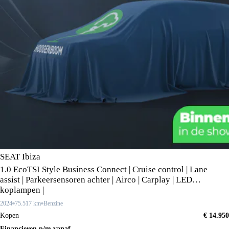
SEAT Ibiza
1.0 EcoTSI Style Business Connect | Cruise control | Lane
assist | Parkeersensoren achter | Airco | Carplay | LED
koplampen |
2024
75.517 km
Benzine
Kopen
€ 14.950
Financieren p/m vanaf