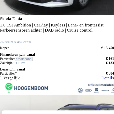
Skoda Fabia
1.0 TSI Ambition | CarPlay | Keyless | Lane- en frontassist |
Parkeersensoren achter | DAB radio | Cruise control |
2023
60.995 km
Benzine
Kopen
€ 15.450
Financieren p/m vanaf
€ 161
Particulier
Krediettabel
Zakelijk
€ 133
excl. BTW
Lease p/m vanaf
Particulier*
€ 384
Vergelijk
Details