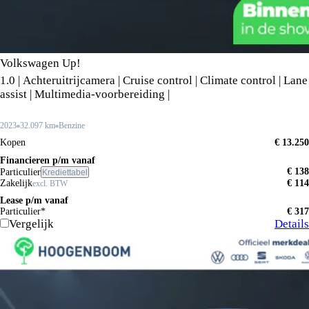
Volkswagen Up!
1.0 | Achteruitrijcamera | Cruise control | Climate control | Lane
assist | Multimedia-voorbereiding |
2023
32.097 km
Benzine
Kopen
€ 13.250
Financieren p/m vanaf
€ 138
Particulier
Krediettabel
Zakelijk
€ 114
excl. BTW
Lease p/m vanaf
Particulier*
€ 317
Vergelijk
Details