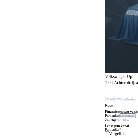
Botswaarschuwingsysteem
525
Buitenspiegels in carrosseriekleur
312
Buitentemperatuurmeter
38
Bumpers in carrosseriekleur
219
Carkit
109
Centrale deurvergrendeling
24
Centrale deurvergrendeling afstandbediend
471
Climate control
607
Volkswagen Up!
1.0 | Achteruitrijc
Comfortstoelen
171
Connected services
656
2023
32.097 km
Benzine
Cruise control
Kopen
235
Financieren p/m vana
DVD speler
Particulier
Krediettabel
3
Zakelijk
excl. BTW
Dakrails
Lease p/m vanaf
478
Particulier*
Vergelijk
Dakspoiler
103