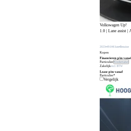
Bagageafdekking
181
Bagagescheidingsnet
107
Volkswagen Up!
Bandenreparatieset
177
1.0 | Lane assist 
Bandenspanningscontrole
871
Bestuurdersstoel in hoogte verstelbaar
2023
49.046 km
Benzine
341
Kopen
Bestuurdersstoel met massagefunctie
56
Financieren p/m vana
Particulier
Krediettabel
Zakelijk
Bi-xenon verlichting
excl. BTW
1
Lease p/m vanaf
Particulier*
Bijrijdersstoel met neerklapbare rugleuning
31
Vergelijk
Bluetooth carkit
79
Bochtenverlichting
394
Boordcomputer
205
Boordgereedschap
21
Botspreventiesysteem
652