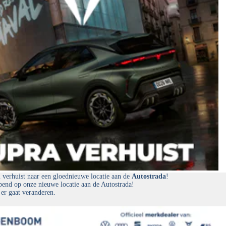
erhuist naar een gloednieuwe locatie aan de
Autostrada
!
end op onze nieuwe locatie aan de Autostrada!
 er gaat veranderen.