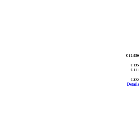
€ 12.950
€ 135
€ 111
€ 322
Details