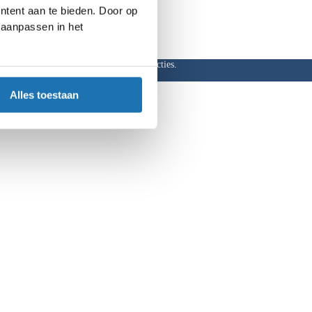
ntent aan te bieden. Door op
d aanpassen in het
ar, hoge kortingen en aantrekkelijke acties.
Alles toestaan