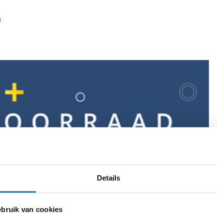
f
Details
ruik van cookies