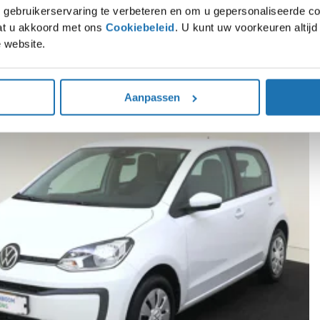
gebruikerservaring te verbeteren en om u gepersonaliseerde co
gaat u akkoord met ons
Cookiebeleid
. U kunt uw voorkeuren altij
 website.
rpe voorraaddeals op SEAT, Škoda, Volkswagen en Audi modellen. Direct leverba
Aanpassen