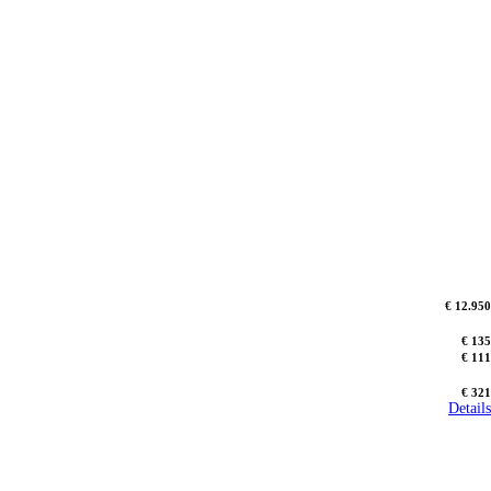
€ 12.950
€ 135
€ 111
€ 321
Details