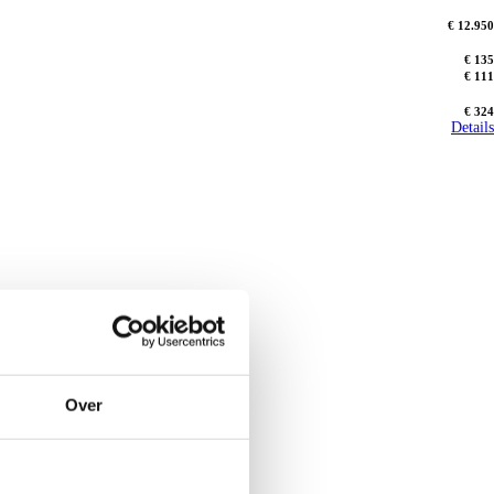
€ 12.950
€ 135
€ 111
€ 324
Details
Over