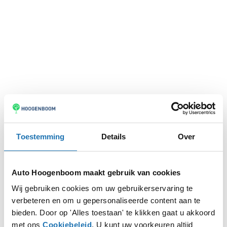
Toestemming
Details
Over
Auto Hoogenboom maakt gebruik van cookies
Wij gebruiken cookies om uw gebruikerservaring te
verbeteren en om u gepersonaliseerde content aan te
Application error: a
client
-side exception has occurred while
bieden. Door op 'Alles toestaan' te klikken gaat u akkoord
met ons
Cookiebeleid
. U kunt uw voorkeuren altijd
loading
www.autohoogenboom.nl
(see the
browser console
for