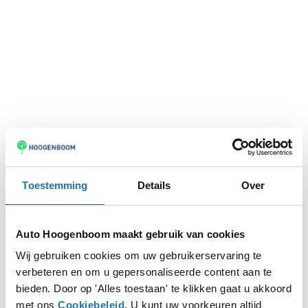
Toestemming
Details
Over
Auto Hoogenboom maakt gebruik van cookies
Wij gebruiken cookies om uw gebruikerservaring te
verbeteren en om u gepersonaliseerde content aan te
Application error: a
client
-side exception has occurred while
bieden. Door op 'Alles toestaan' te klikken gaat u akkoord
met ons
Cookiebeleid
. U kunt uw voorkeuren altijd
loading
www.autohoogenboom.nl
(see the
browser console
for