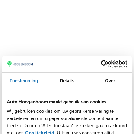
Toestemming
Details
Over
Auto Hoogenboom maakt gebruik van cookies
Wij gebruiken cookies om uw gebruikerservaring te
verbeteren en om u gepersonaliseerde content aan te
Application error: a
client
-side exception has occurred while
bieden. Door op 'Alles toestaan' te klikken gaat u akkoord
met ons
Cookiebeleid
. U kunt uw voorkeuren altijd
loading
www.autohoogenboom.nl
(see the
browser console
for