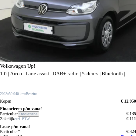
Volkswagen Up!
1.0 | Airco | Lane assist | DAB+ radio | 5-deurs | Bluetooth |
2023
59.940 km
Benzine
Kopen
€ 12.950
Financieren p/m vanaf
€ 135
Particulier
Krediettabel
Zakelijk
€ 111
excl. BTW
Lease p/m vanaf
Particulier*
€ 324