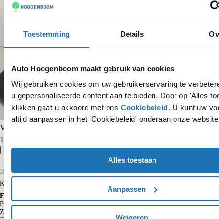
Toestemming
Details
Ov
Auto Hoogenboom maakt gebruik van cookies
Wij gebruiken cookies om uw gebruikerservaring te verbete
u gepersonaliseerde content aan te bieden. Door op 'Alles to
klikken gaat u akkoord met ons
Cookiebeleid
. U kunt uw vo
altijd aanpassen in het 'Cookiebeleid' onderaan onze website
Volkswagen Polo
1.0 TSI Comfortline | CarPlay | Adaptieve cruise control | Airco
| Front assist | DAB radio | Bluetooth |
Alles toestaan
2021
65.683 km
Benzine
Kopen
€ 15.750
Aanpassen
Financieren p/m vanaf
€ 164
Particulier
Krediettabel
Zakelijk
€ 135
excl. BTW
Weigeren