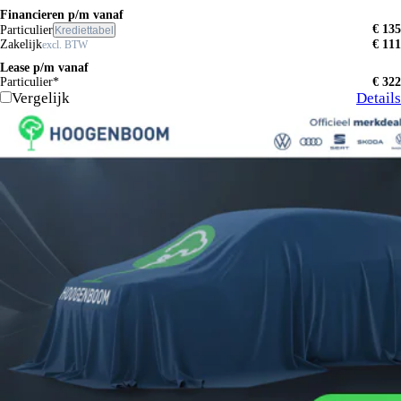
Financieren p/m vanaf
€ 135
Particulier
Krediettabel
Zakelijk
€ 111
excl. BTW
Lease p/m vanaf
Particulier*
€ 322
Vergelijk
Details