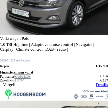
Volkswagen Polo
1.0 TSI Highline | Adaptieve cruise control | Navigatie |
Carplay | Climate control | DAB+ radio |
2020
71.823 km
Benzine
Kopen
€ 15.950
Financieren p/m vanaf
€ 166
Particulier
Krediettabel
Zakelijk
€ 137
excl. BTW
Vergelijk
Details