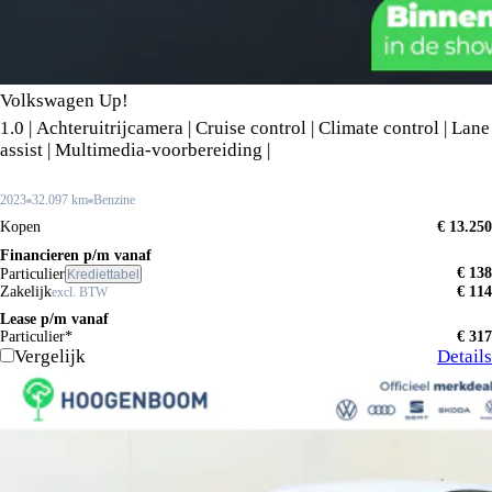
Volkswagen Up!
1.0 | Achteruitrijcamera | Cruise control | Climate control | Lane
assist | Multimedia-voorbereiding |
2023
32.097 km
Benzine
Kopen
€ 13.250
Financieren p/m vanaf
€ 138
Particulier
Krediettabel
Zakelijk
€ 114
excl. BTW
Lease p/m vanaf
Particulier*
€ 317
Vergelijk
Details