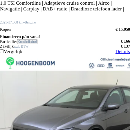
1.0 TSI Comfortline | Adaptieve cruise control | Airco |
Navigatie | Carplay | DAB+ radio | Draadloze telefoon lader |
2021
37.508 km
Benzine
Kopen
€ 15.950
Financieren p/m vanaf
€ 166
Particulier
Krediettabel
Zakelijk
€ 137
excl. BTW
Vergelijk
Details