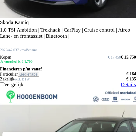
Skoda Kamiq
1.0 TSI Ambition | Trekhaak | CarPlay | Cruise control | Airco |
Lane- en frontassist | Bluetooth |
2022
42.037 km
Benzine
Kopen
€ 15.750
€ 17.450
Je voordeel is € 1.700
Financieren p/m vanaf
€ 164
Particulier
Krediettabel
Zakelijk
€ 135
excl. BTW
Vergelijk
Details