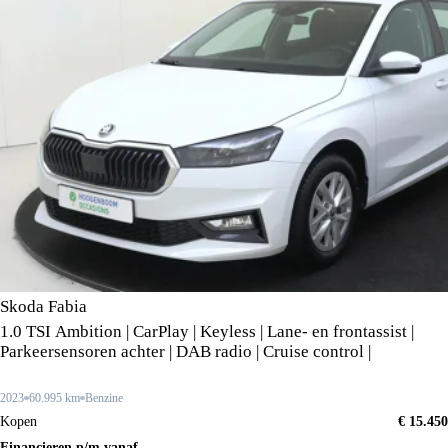
Skoda Fabia
1.0 TSI Ambition | CarPlay | Keyless | Lane- en frontassist |
Parkeersensoren achter | DAB radio | Cruise control |
2023
60.995 km
Benzine
Kopen
€ 15.450
Financieren p/m vanaf