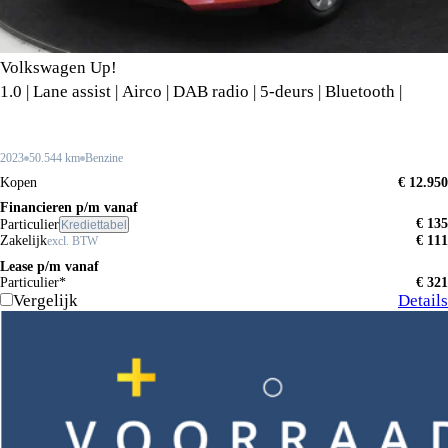
Volkswagen Up!
1.0 | Lane assist | Airco | DAB radio | 5-deurs | Bluetooth |
2023
50.544 km
Benzine
Kopen
€ 12.950
Financieren p/m vanaf
€ 135
Particulier
Krediettabel
Zakelijk
€ 111
excl. BTW
Lease p/m vanaf
Particulier*
€ 321
Vergelijk
Details