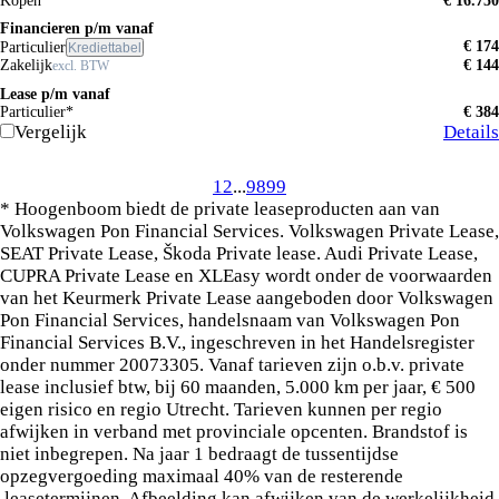
Kopen
€ 16.750
Financieren p/m vanaf
€ 174
Particulier
Krediettabel
Zakelijk
€ 144
excl. BTW
Lease p/m vanaf
Particulier*
€ 384
Vergelijk
Details
1
2
...
98
99
* Hoogenboom biedt de private leaseproducten aan van
Volkswagen Pon Financial Services. Volkswagen Private Lease,
SEAT Private Lease, Škoda Private lease. Audi Private Lease,
CUPRA Private Lease en XLEasy wordt onder de voorwaarden
van het Keurmerk Private Lease aangeboden door Volkswagen
Pon Financial Services, handelsnaam van Volkswagen Pon
Financial Services B.V., ingeschreven in het Handelsregister
onder nummer 20073305. Vanaf tarieven zijn o.b.v. private
lease inclusief btw, bij 60 maanden, 5.000 km per jaar, € 500
eigen risico en regio Utrecht. Tarieven kunnen per regio
afwijken in verband met provinciale opcenten. Brandstof is
niet inbegrepen. Na jaar 1 bedraagt de tussentijdse
opzegvergoeding maximaal 40% van de resterende
leasetermijnen. Afbeelding kan afwijken van de werkelijkheid.