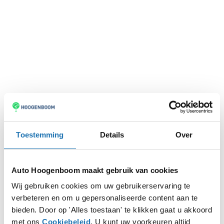
Toestemming
Details
Over
Auto Hoogenboom maakt gebruik van cookies
Wij gebruiken cookies om uw gebruikerservaring te
verbeteren en om u gepersonaliseerde content aan te
Application error: a
client
-side exception has occurred while
bieden. Door op 'Alles toestaan' te klikken gaat u akkoord
met ons
Cookiebeleid
. U kunt uw voorkeuren altijd
loading
www.autohoogenboom.nl
(see the
browser console
for