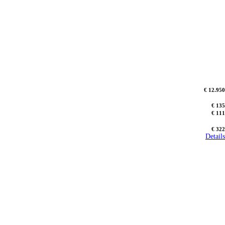
€ 12.950
€ 135
€ 111
€ 322
Details