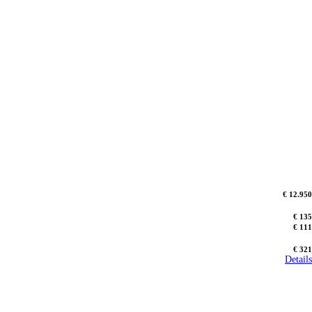
€ 12.950
€ 135
€ 111
€ 321
Details