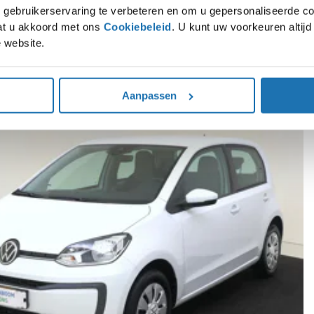
gebruikerservaring te verbeteren en om u gepersonaliseerde co
gaat u akkoord met ons
Cookiebeleid
. U kunt uw voorkeuren altij
 website.
rpe voorraaddeals op SEAT, Škoda, Volkswagen en Audi modellen. Direct leverba
Aanpassen