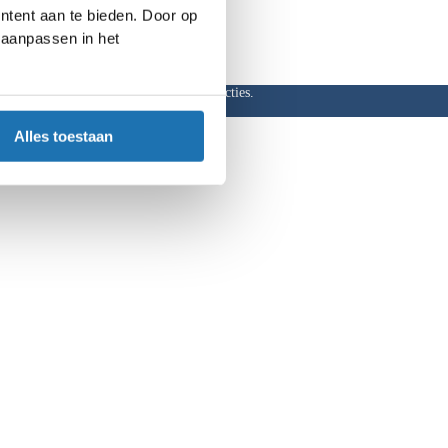
ntent aan te bieden. Door op
d aanpassen in het
ar, hoge kortingen en aantrekkelijke acties.
Alles toestaan