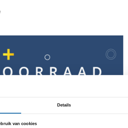
f
Details
ruik van cookies