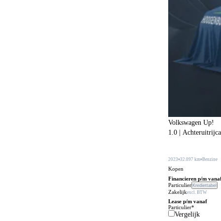
Botswaarschuwingsysteem
520
Buitenspiegels in carrosseriekleur
311
Buitentemperatuurmeter
38
Bumpers in carrosseriekleur
217
Carkit
108
Centrale deurvergrendeling
24
Centrale deurvergrendeling afstandbediend
465
Climate control
602
Volkswagen Up!
1.0 | Achteruitrijc
Comfortstoelen
171
Connected services
652
2023
32.097 km
Benzine
Cruise control
Kopen
235
Financieren p/m vana
DVD speler
Particulier
Krediettabel
3
Zakelijk
excl. BTW
Dakrails
Lease p/m vanaf
477
Particulier*
Vergelijk
Dakspoiler
103