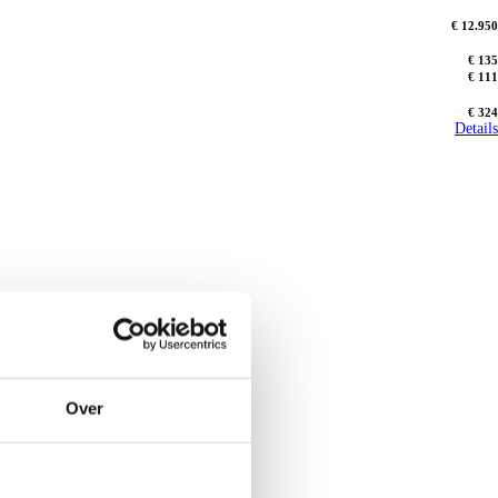
€ 12.950
€ 135
€ 111
€ 324
Details
Over