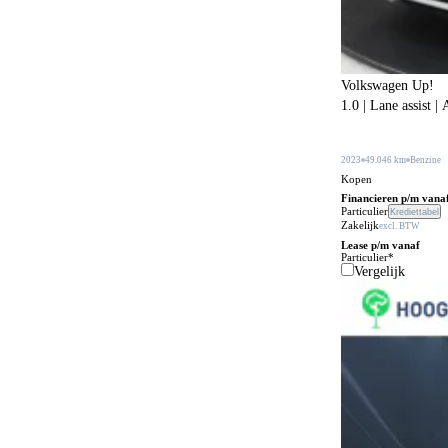
Bagageafdekking
178
Bagagescheidingsnet
104
Volkswagen Up!
Bandenreparatieset
177
1.0 | Lane assist 
Bandenspanningscontrole
867
Bestuurdersstoel in hoogte verstelbaar
2023
49.046 km
Benzine
337
Kopen
Bestuurdersstoel met massagefunctie
55
Financieren p/m vana
Particulier
Krediettabel
Zakelijk
Bi-xenon verlichting
excl. BTW
1
Lease p/m vanaf
Particulier*
Bijrijdersstoel met neerklapbare rugleuning
31
Vergelijk
Bluetooth carkit
79
Bochtenverlichting
399
Boordcomputer
200
Boordgereedschap
21
Botspreventiesysteem
647