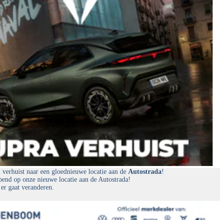
erhuist naar een gloednieuwe locatie aan de
Autostrada
!
end op onze nieuwe locatie aan de Autostrada!
 er gaat veranderen.