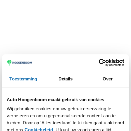
Toestemming
Details
Over
Auto Hoogenboom maakt gebruik van cookies
Wij gebruiken cookies om uw gebruikerservaring te
verbeteren en om u gepersonaliseerde content aan te
Application error: a
client
-side exception has occurred while
bieden. Door op 'Alles toestaan' te klikken gaat u akkoord
met ons
Cookiebeleid
. U kunt uw voorkeuren altijd
loading
www.autohoogenboom.nl
(see the
browser console
for