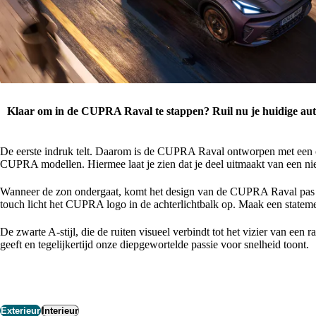
Klaar om in de CUPRA Raval te stappen? Ruil nu je huidige aut
De eerste indruk telt. Daarom is de CUPRA Raval ontworpen met een on
CUPRA modellen. Hiermee laat je zien dat je deel uitmaakt van een ni
Wanneer de zon ondergaat, komt het design van de CUPRA Raval pas echt
touch licht het CUPRA logo in de achterlichtbalk op. Maak een statemen
De zwarte A-stijl, die de ruiten visueel verbindt tot het vizier van ee
geeft en tegelijkertijd onze diepgewortelde passie voor snelheid toont.
Exterieur
Interieur