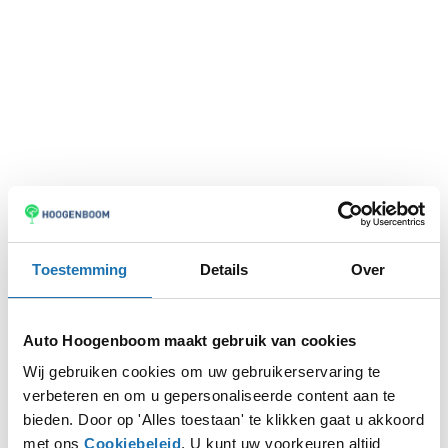
Toestemming
Details
Over
Auto Hoogenboom maakt gebruik van cookies
Wij gebruiken cookies om uw gebruikerservaring te
verbeteren en om u gepersonaliseerde content aan te
Application error: a
client
-side exception has occurred while
bieden. Door op 'Alles toestaan' te klikken gaat u akkoord
met ons
Cookiebeleid
. U kunt uw voorkeuren altijd
loading
www.autohoogenboom.nl
(see the
browser console
for