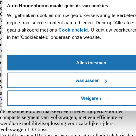
rijervaring. Binnen lease wint dit model terrein dankzij de
Auto Hoogenboom maakt gebruik van cookies
combinatie van merkwaarde en toekomstgerichte technologie.
Onze voorspelling
Wij gebruiken cookies om uw gebruikerservaring te verbeter
Wij verwachten dat bovenstaande modellen het ook dit jaar
gepersonaliseerde content aan te bieden. Door op 'Alles toest
goed zullen blijven doen. Bovendien verwachten wij dat de
gaat u akkoord met ons
Cookiebeleid
. U kunt uw voorkeuren
twee nieuwe modellen, de Cupra Raval en de ID. Polo, sterk
in het 'Cookiebeleid' onderaan onze website.
zullen presteren binnen de zakelijke markt. Daarnaast komen
er nog meer nieuwe modellen zoals de nieuwe Skoda Epic, de
Volkswagen ID.Cross en de Skoda Peaq.
De aankomende nieuwe modellen
Cupra Raval
Alles toestaan
De Cupra Raval is een volledig elektrische compacte
hatchback die in 2026 op de markt komt. Het model maakt deel
Aanpassen
uit van de nieuwe “Electric Urban Car” familie binnen de
Volkswagen-groep. De Raval heeft een compact formaat en een
sportieve positionering.
Weigeren
Volkswagen ID. Polo
De Volkswagen ID. Polo is de volledig elektrische versie van
de bekende Polo en markeert een nieuw tijdperk voor het
compacte segment van Volkswagen, met een efficiënte en
wendbare mobiliteitsoplossing voor zakelijke rijders.
Volkswagen ID. Cross
De Volkswagen ID Cross is een compacte volledig elektrische