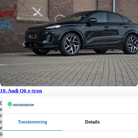
10. Audi Q6 e-tron
De Audi Q6 e tron vertegenwoordigt de nieuwe generatie
elektrische SUV’s binnen het zakelijke segment. Dit model
richt zich op rijders die elektrische mobiliteit willen
combineren met premium comfort. De verwachte actieradius
Toestemming
Details
en laadprestaties sluiten aan bij intensief zakelijk gebruik. Het
interieur biedt moderne digitale ondersteuning en een rustige