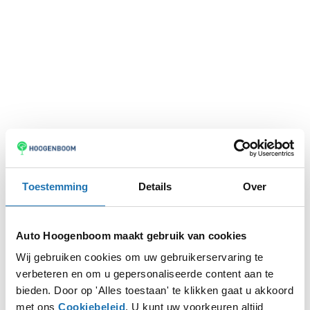
Toestemming
Details
Over
Auto Hoogenboom maakt gebruik van cookies
Wij gebruiken cookies om uw gebruikerservaring te
verbeteren en om u gepersonaliseerde content aan te
Application error: a
client
-side exception has occurred while
bieden. Door op 'Alles toestaan' te klikken gaat u akkoord
met ons
Cookiebeleid
. U kunt uw voorkeuren altijd
loading
www.autohoogenboom.nl
(see the
browser console
for