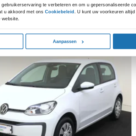
gebruikerservaring te verbeteren en om u gepersonaliseerde co
gaat u akkoord met ons
Cookiebeleid
. U kunt uw voorkeuren altij
 website.
rpe voorraaddeals op SEAT, Škoda, Volkswagen en Audi modellen. Direct leverba
Aanpassen