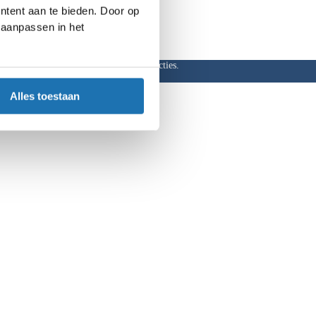
ntent aan te bieden. Door op
d aanpassen in het
ar, hoge kortingen en aantrekkelijke acties.
Alles toestaan