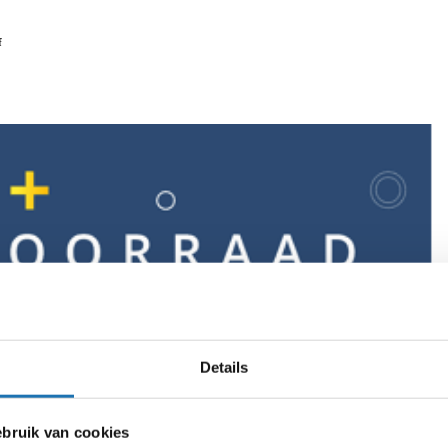
f
Details
ruik van cookies