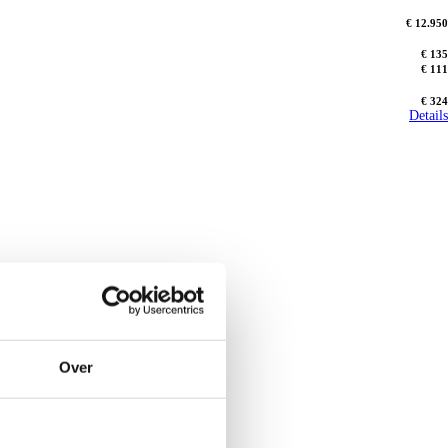
€ 12.950
€ 135
€ 111
€ 324
Details
Over