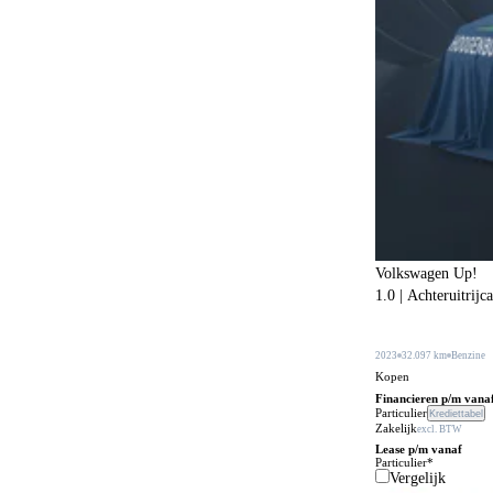
Botswaarschuwingsysteem
522
Buitenspiegels in carrosseriekleur
312
Buitentemperatuurmeter
38
Bumpers in carrosseriekleur
216
Carkit
108
Centrale deurvergrendeling
24
Centrale deurvergrendeling afstandbediend
465
Climate control
604
Volkswagen Up!
1.0 | Achteruitrijc
Comfortstoelen
171
Connected services
653
2023
32.097 km
Benzine
Cruise control
Kopen
234
Financieren p/m vana
DVD speler
Particulier
Krediettabel
3
Zakelijk
excl. BTW
Dakrails
Lease p/m vanaf
479
Particulier*
Vergelijk
Dakspoiler
103