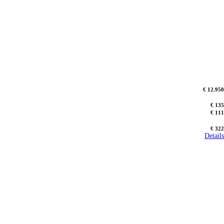
€ 12.950
€ 135
€ 111
€ 322
Details