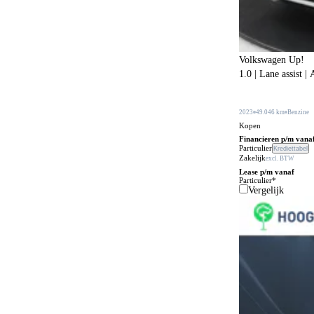
Bagageafdekking
179
Bagagescheidingsnet
105
Volkswagen Up!
Bandenreparatieset
177
1.0 | Lane assist 
Bandenspanningscontrole
868
Bestuurdersstoel in hoogte verstelbaar
2023
49.046 km
Benzine
337
Kopen
Bestuurdersstoel met massagefunctie
56
Financieren p/m vana
Particulier
Krediettabel
Zakelijk
Bi-xenon verlichting
excl. BTW
1
Lease p/m vanaf
Particulier*
Bijrijdersstoel met neerklapbare rugleuning
31
Vergelijk
Bluetooth carkit
79
Bochtenverlichting
398
Boordcomputer
201
Boordgereedschap
21
Botspreventiesysteem
648