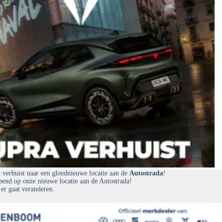
erhuist naar een gloednieuwe locatie aan de
Autostrada
!
end op onze nieuwe locatie aan de Autostrada!
 er gaat veranderen.