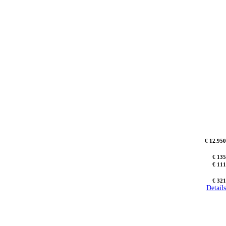
€ 12.950
€ 135
€ 111
€ 321
Details