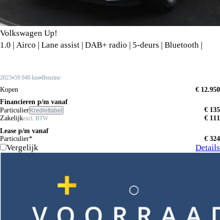
Volkswagen Up!
1.0 | Airco | Lane assist | DAB+ radio | 5-deurs | Bluetooth |
2023
59.940 km
Benzine
Kopen
€ 12.950
Financieren p/m vanaf
€ 135
Particulier
Krediettabel
Zakelijk
€ 111
excl. BTW
Lease p/m vanaf
Particulier*
€ 324
Vergelijk
Details