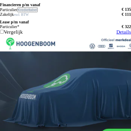
Financieren p/m vanaf
€ 135
Particulier
Krediettabel
Zakelijk
€ 111
excl. BTW
Lease p/m vanaf
Particulier*
€ 322
Vergelijk
Details