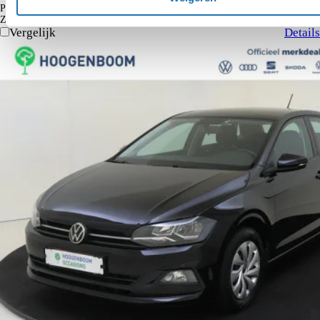
€ 164
Particulier
Krediettabel
Zakelijk
€ 135
excl. BTW
Vergelijk
Details