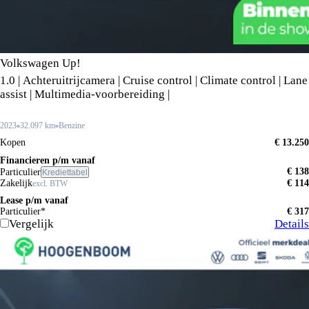
Volkswagen Up!
1.0 | Achteruitrijcamera | Cruise control | Climate control | Lane
assist | Multimedia-voorbereiding |
2023
32.097 km
Benzine
Kopen
€ 13.250
Financieren p/m vanaf
€ 138
Particulier
Krediettabel
Zakelijk
€ 114
excl. BTW
Lease p/m vanaf
Particulier*
€ 317
Vergelijk
Details