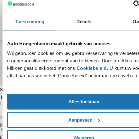
Toestemming
Details
Ov
Auto Hoogenboom maakt gebruik van cookies
Wij gebruiken cookies om uw gebruikerservaring te verbete
u gepersonaliseerde content aan te bieden. Door op 'Alles to
klikken gaat u akkoord met ons
Cookiebeleid
. U kunt uw vo
altijd aanpassen in het 'Cookiebeleid' onderaan onze website
Skoda Kamiq
1.0 TSI Ambition | Trekhaak | CarPlay | Cruise control | Airco |
Alles toestaan
Lane- en frontassist | Bluetooth |
2022
42.037 km
Benzine
Aanpassen
Kopen
€ 15.750
€ 17.450
Je voordeel is € 1.700
Financieren p/m vanaf
Weigeren