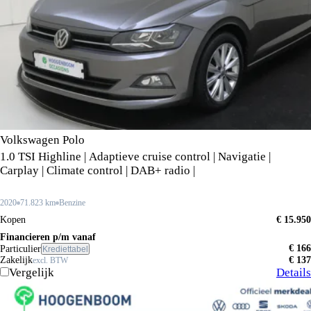
Volkswagen Polo
1.0 TSI Highline | Adaptieve cruise control | Navigatie |
Carplay | Climate control | DAB+ radio |
2020
71.823 km
Benzine
Kopen
€ 15.950
Financieren p/m vanaf
€ 166
Particulier
Krediettabel
Zakelijk
€ 137
excl. BTW
Vergelijk
Details