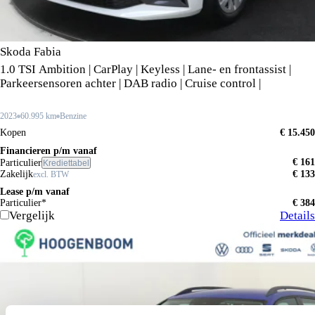
Skoda Fabia
1.0 TSI Ambition | CarPlay | Keyless | Lane- en frontassist |
Parkeersensoren achter | DAB radio | Cruise control |
2023
60.995 km
Benzine
Kopen
€ 15.450
Financieren p/m vanaf
€ 161
Particulier
Krediettabel
Zakelijk
€ 133
excl. BTW
Lease p/m vanaf
Particulier*
€ 384
Vergelijk
Details