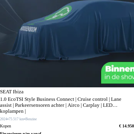
SEAT Ibiza
1.0 EcoTSI Style Business Connect | Cruise control | Lane
assist | Parkeersensoren achter | Airco | Carplay | LED
koplampen |
2024
75.517 km
Benzine
Kopen
€ 14.950
Financieren p/m vanaf