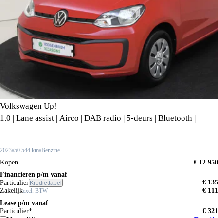
Volkswagen Up!
1.0 | Lane assist | Airco | DAB radio | 5-deurs | Bluetooth |
2023
50.544 km
Benzine
Kopen
€ 12.950
Financieren p/m vanaf
€ 135
Particulier
Krediettabel
Zakelijk
€ 111
excl. BTW
Lease p/m vanaf
Particulier*
€ 321