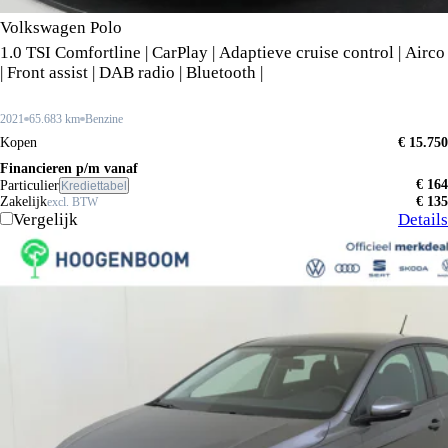
Volkswagen Polo
1.0 TSI Comfortline | CarPlay | Adaptieve cruise control | Airco
| Front assist | DAB radio | Bluetooth |
2021
65.683 km
Benzine
Kopen
€ 15.750
Financieren p/m vanaf
€ 164
Particulier
Krediettabel
Zakelijk
€ 135
excl. BTW
Vergelijk
Details