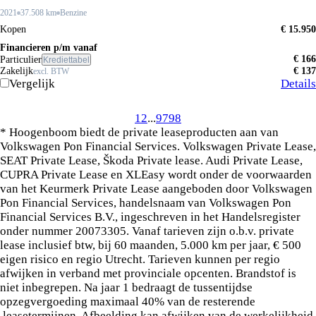
2021
37.508 km
Benzine
Kopen
€ 15.950
Financieren p/m vanaf
€ 166
Particulier
Krediettabel
Zakelijk
€ 137
excl. BTW
Vergelijk
Details
1
2
...
97
98
* Hoogenboom biedt de private leaseproducten aan van
Volkswagen Pon Financial Services. Volkswagen Private Lease,
SEAT Private Lease, Škoda Private lease. Audi Private Lease,
CUPRA Private Lease en XLEasy wordt onder de voorwaarden
van het Keurmerk Private Lease aangeboden door Volkswagen
Pon Financial Services, handelsnaam van Volkswagen Pon
Financial Services B.V., ingeschreven in het Handelsregister
onder nummer 20073305. Vanaf tarieven zijn o.b.v. private
lease inclusief btw, bij 60 maanden, 5.000 km per jaar, € 500
eigen risico en regio Utrecht. Tarieven kunnen per regio
afwijken in verband met provinciale opcenten. Brandstof is
niet inbegrepen. Na jaar 1 bedraagt de tussentijdse
opzegvergoeding maximaal 40% van de resterende
leasetermijnen. Afbeelding kan afwijken van de werkelijkheid.