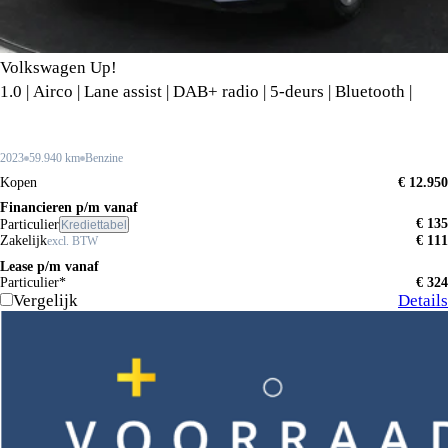
Volkswagen Up!
1.0 | Airco | Lane assist | DAB+ radio | 5-deurs | Bluetooth |
2023
59.940 km
Benzine
Kopen
€ 12.950
Financieren p/m vanaf
€ 135
Particulier
Krediettabel
Zakelijk
€ 111
excl. BTW
Lease p/m vanaf
Particulier*
€ 324
Vergelijk
Details