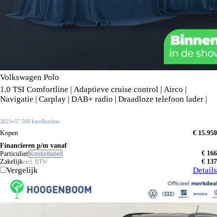
Volkswagen Polo
1.0 TSI Comfortline | Adaptieve cruise control | Airco |
Navigatie | Carplay | DAB+ radio | Draadloze telefoon lader |
2021
37.508 km
Benzine
Kopen
€ 15.950
Financieren p/m vanaf
€ 166
Particulier
Krediettabel
Zakelijk
€ 137
excl. BTW
Vergelijk
Details