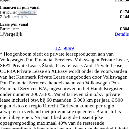
Kopen
€ 16.750
Financieren p/m vanaf
€ 174
Particulier
Krediettabel
Zakelijk
€ 144
excl. BTW
Lease p/m vanaf
Particulier*
€ 384
Vergelijk
Details
1
2
...
98
99
* Hoogenboom biedt de private leaseproducten aan van
Volkswagen Pon Financial Services. Volkswagen Private Lease,
SEAT Private Lease, Škoda Private lease. Audi Private Lease,
CUPRA Private Lease en XLEasy wordt onder de voorwaarden
van het Keurmerk Private Lease aangeboden door Volkswagen
Pon Financial Services, handelsnaam van Volkswagen Pon
Financial Services B.V., ingeschreven in het Handelsregister
onder nummer 20073305. Vanaf tarieven zijn o.b.v. private
lease inclusief btw, bij 60 maanden, 5.000 km per jaar, € 500
eigen risico en regio Utrecht. Tarieven kunnen per regio
afwijken in verband met provinciale opcenten. Brandstof is
niet inbegrepen. Na jaar 1 bedraagt de tussentijdse
opzegvergoeding maximaal 40% van de resterende
leasetermijnen. Afbeelding kan afwijken van de werkelijkheid.