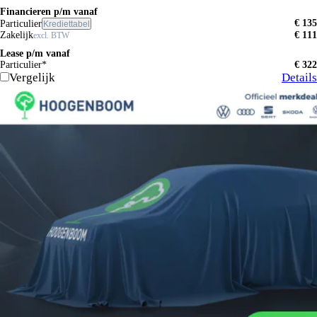
Financieren p/m vanaf
€ 135
Particulier
Krediettabel
Zakelijk
€ 111
excl. BTW
Lease p/m vanaf
Particulier*
€ 322
Vergelijk
Details