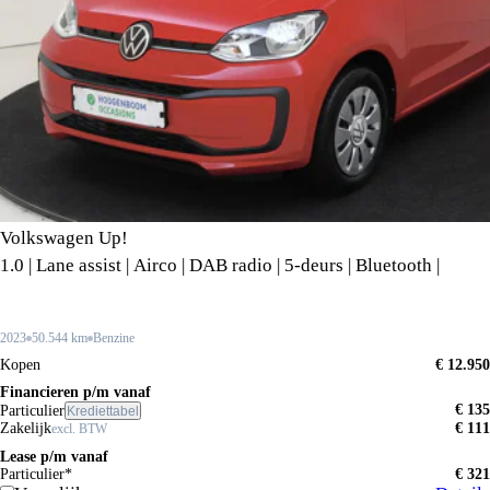
Volkswagen Up!
1.0 | Lane assist | Airco | DAB radio | 5-deurs | Bluetooth |
2023
50.544 km
Benzine
Kopen
€ 12.950
Financieren p/m vanaf
€ 135
Particulier
Krediettabel
Zakelijk
€ 111
excl. BTW
Lease p/m vanaf
Particulier*
€ 321