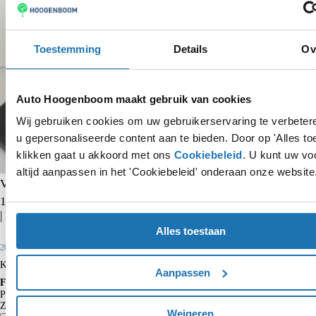
Toestemming
Details
Ov
Auto Hoogenboom maakt gebruik van cookies
Wij gebruiken cookies om uw gebruikerservaring te verbete
u gepersonaliseerde content aan te bieden. Door op 'Alles to
klikken gaat u akkoord met ons
Cookiebeleid
. U kunt uw vo
altijd aanpassen in het 'Cookiebeleid' onderaan onze website
Volkswagen Polo
1.0 TSI Comfortline | CarPlay | Adaptieve cruise control | Airco
| Front assist | DAB radio | Bluetooth |
Alles toestaan
2021
65.683 km
Benzine
Kopen
€ 15.750
Aanpassen
Financieren p/m vanaf
€ 164
Particulier
Krediettabel
Zakelijk
€ 135
excl. BTW
Weigeren