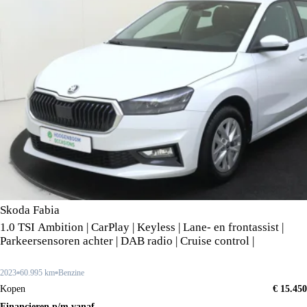
Skoda Fabia
1.0 TSI Ambition | CarPlay | Keyless | Lane- en frontassist |
Parkeersensoren achter | DAB radio | Cruise control |
2023
60.995 km
Benzine
Kopen
€ 15.450
Financieren p/m vanaf