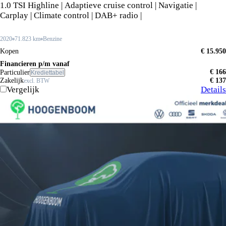
1.0 TSI Highline | Adaptieve cruise control | Navigatie |
Carplay | Climate control | DAB+ radio |
2020
71.823 km
Benzine
Kopen
€ 15.950
Financieren p/m vanaf
€ 166
Particulier
Krediettabel
Zakelijk
€ 137
excl. BTW
Vergelijk
Details