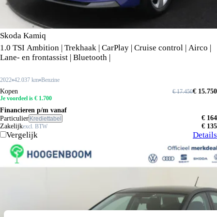
Skoda Kamiq
1.0 TSI Ambition | Trekhaak | CarPlay | Cruise control | Airco |
Lane- en frontassist | Bluetooth |
2022
42.037 km
Benzine
Kopen
€ 15.750
€ 17.450
Je voordeel is € 1.700
Financieren p/m vanaf
€ 164
Particulier
Krediettabel
Zakelijk
€ 135
excl. BTW
Vergelijk
Details