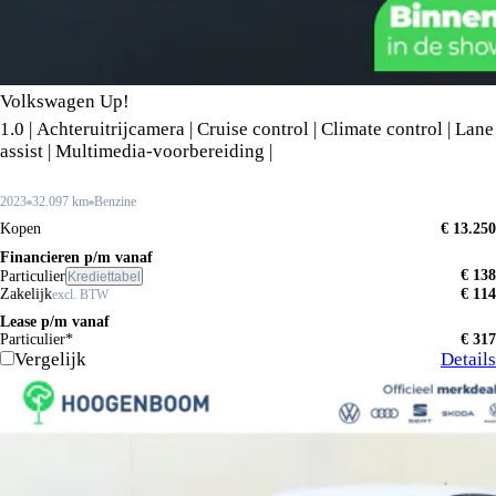
Volkswagen Up!
1.0 | Achteruitrijcamera | Cruise control | Climate control | Lane
assist | Multimedia-voorbereiding |
2023
32.097 km
Benzine
Kopen
€ 13.250
Financieren p/m vanaf
€ 138
Particulier
Krediettabel
Zakelijk
€ 114
excl. BTW
Lease p/m vanaf
Particulier*
€ 317
Vergelijk
Details