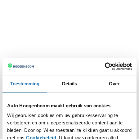
Toestemming
Details
Over
Auto Hoogenboom maakt gebruik van cookies
Wij gebruiken cookies om uw gebruikerservaring te
verbeteren en om u gepersonaliseerde content aan te
Application error: a
client
-side exception has occurred while
bieden. Door op 'Alles toestaan' te klikken gaat u akkoord
met ons
Cookiebeleid
. U kunt uw voorkeuren altijd
loading
www.autohoogenboom.nl
(see the
browser console
for