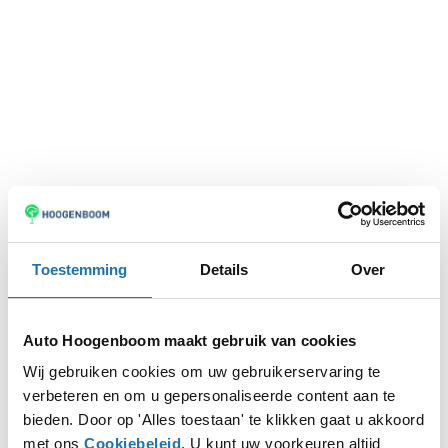
Toestemming
Details
Over
Auto Hoogenboom maakt gebruik van cookies
Wij gebruiken cookies om uw gebruikerservaring te
verbeteren en om u gepersonaliseerde content aan te
Application error: a
client
-side exception has occurred while
bieden. Door op 'Alles toestaan' te klikken gaat u akkoord
met ons
Cookiebeleid
. U kunt uw voorkeuren altijd
loading
www.autohoogenboom.nl
(see the
browser console
for