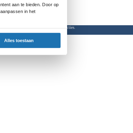
ntent aan te bieden. Door op
d aanpassen in het
ar, hoge kortingen en aantrekkelijke acties.
Alles toestaan