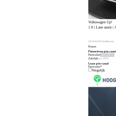
Bagageafdekking
181
Bagagescheidingsnet
107
Volkswagen Up!
Bandenreparatieset
177
1.0 | Lane assist 
Bandenspanningscontrole
873
Bestuurdersstoel in hoogte verstelbaar
2023
49.046 km
Benzine
341
Kopen
Bestuurdersstoel met massagefunctie
56
Financieren p/m vana
Particulier
Krediettabel
Zakelijk
Bi-xenon verlichting
excl. BTW
1
Lease p/m vanaf
Particulier*
Bijrijdersstoel met neerklapbare rugleuning
31
Vergelijk
Bluetooth carkit
79
Bochtenverlichting
395
Boordcomputer
205
Boordgereedschap
21
Botspreventiesysteem
653