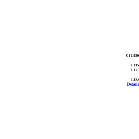
€ 12.950
€ 135
€ 111
€ 322
Details