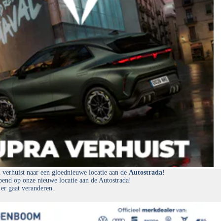
erhuist naar een gloednieuwe locatie aan de
Autostrada
!
end op onze nieuwe locatie aan de Autostrada!
 er gaat veranderen.