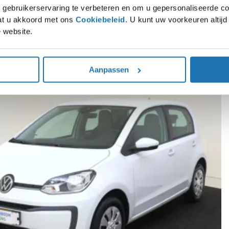
gebruikerservaring te verbeteren en om u gepersonaliseerde co
gaat u akkoord met ons
Cookiebeleid
. U kunt uw voorkeuren altij
 website.
rpe voorraaddeals op SEAT, Škoda, Volkswagen en Audi modellen. Direct leverba
Aanpassen