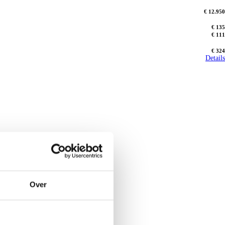
€ 12.950
€ 135
€ 111
€ 324
Details
Over