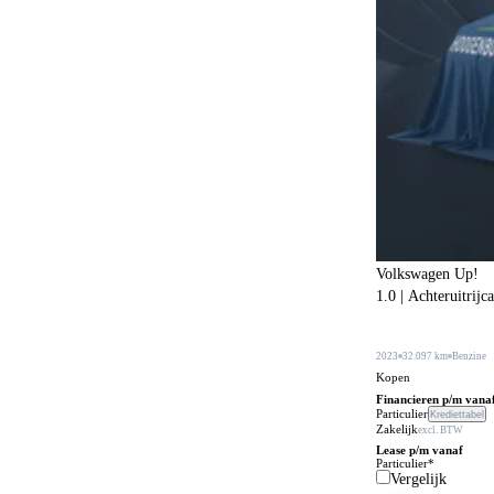
Botswaarschuwingsysteem
525
Buitenspiegels in carrosseriekleur
314
Buitentemperatuurmeter
38
Bumpers in carrosseriekleur
219
Carkit
109
Centrale deurvergrendeling
24
Centrale deurvergrendeling afstandbediend
471
Climate control
609
Volkswagen Up!
1.0 | Achteruitrijc
Comfortstoelen
172
Connected services
658
2023
32.097 km
Benzine
Cruise control
Kopen
236
Financieren p/m vana
DVD speler
Particulier
Krediettabel
3
Zakelijk
excl. BTW
Dakrails
Lease p/m vanaf
479
Particulier*
Vergelijk
Dakspoiler
103