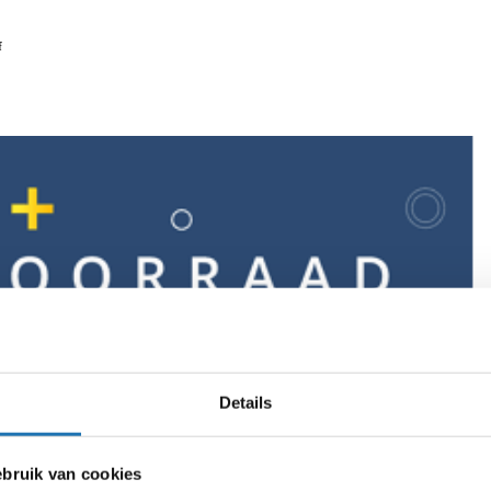
f
Details
ruik van cookies