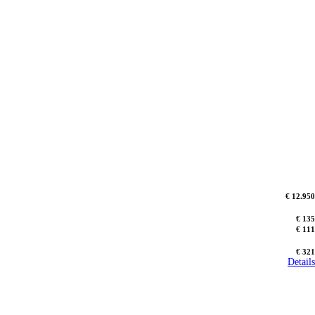
€ 12.950
€ 135
€ 111
€ 321
Details