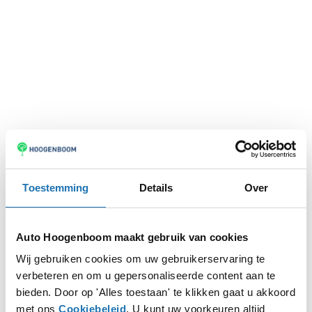
Toestemming
Details
Over
Auto Hoogenboom maakt gebruik van cookies
Wij gebruiken cookies om uw gebruikerservaring te
verbeteren en om u gepersonaliseerde content aan te
Application error: a
client
-side exception has occurred while
bieden. Door op 'Alles toestaan' te klikken gaat u akkoord
met ons
Cookiebeleid
. U kunt uw voorkeuren altijd
loading
www.autohoogenboom.nl
(see the
browser console
for