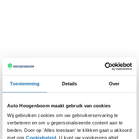
Toestemming
Details
Over
Auto Hoogenboom maakt gebruik van cookies
Wij gebruiken cookies om uw gebruikerservaring te
verbeteren en om u gepersonaliseerde content aan te
Application error: a
client
-side exception has occurred while
bieden. Door op 'Alles toestaan' te klikken gaat u akkoord
met ons
Cookiebeleid
. U kunt uw voorkeuren altijd
loading
www.autohoogenboom.nl
(see the
browser console
for