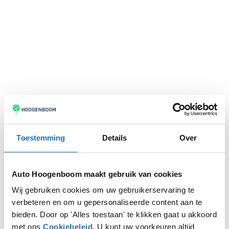
Toestemming
Details
Over
Auto Hoogenboom maakt gebruik van cookies
Wij gebruiken cookies om uw gebruikerservaring te
verbeteren en om u gepersonaliseerde content aan te
Application error: a
client
-side exception has occurred while
bieden. Door op 'Alles toestaan' te klikken gaat u akkoord
met ons
Cookiebeleid
. U kunt uw voorkeuren altijd
loading
www.autohoogenboom.nl
(see the
browser console
for