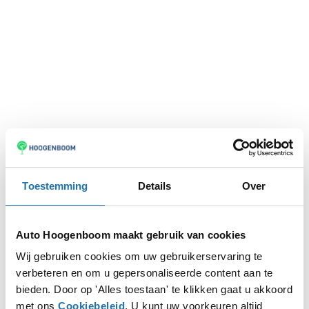
Toestemming
Details
Over
Auto Hoogenboom maakt gebruik van cookies
Wij gebruiken cookies om uw gebruikerservaring te
verbeteren en om u gepersonaliseerde content aan te
Application error: a
client
-side exception has occurred while
bieden. Door op 'Alles toestaan' te klikken gaat u akkoord
met ons
Cookiebeleid
. U kunt uw voorkeuren altijd
loading
www.autohoogenboom.nl
(see the
browser console
for