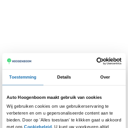
Toestemming
Details
Over
Auto Hoogenboom maakt gebruik van cookies
Wij gebruiken cookies om uw gebruikerservaring te
verbeteren en om u gepersonaliseerde content aan te
Application error: a
client
-side exception has occurred while
bieden. Door op 'Alles toestaan' te klikken gaat u akkoord
met ons
Cookiebeleid
. U kunt uw voorkeuren altijd
loading
www.autohoogenboom.nl
(see the
browser console
for