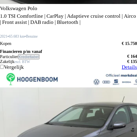
Volkswagen Polo
1.0 TSI Comfortline | CarPlay | Adaptieve cruise control | Airco
| Front assist | DAB radio | Bluetooth |
2021
65.683 km
Benzine
Kopen
€ 15.750
Financieren p/m vanaf
€ 164
Particulier
Krediettabel
Zakelijk
€ 135
excl. BTW
Vergelijk
Details