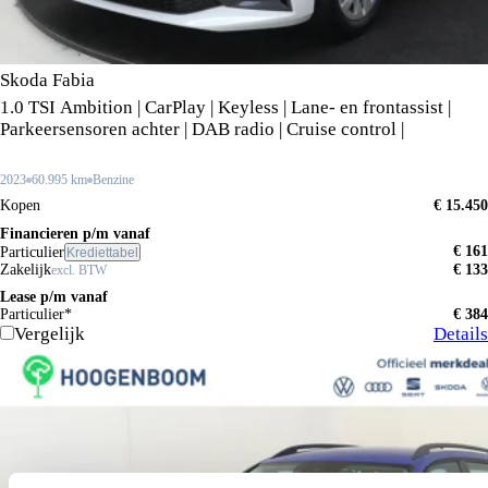
Skoda Fabia
1.0 TSI Ambition | CarPlay | Keyless | Lane- en frontassist |
Parkeersensoren achter | DAB radio | Cruise control |
2023
60.995 km
Benzine
Kopen
€ 15.450
Financieren p/m vanaf
€ 161
Particulier
Krediettabel
Zakelijk
€ 133
excl. BTW
Lease p/m vanaf
Particulier*
€ 384
Vergelijk
Details