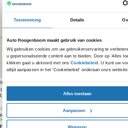
Toestemming
Details
Ov
Auto Hoogenboom maakt gebruik van cookies
Wij gebruiken cookies om uw gebruikerservaring te verbete
u gepersonaliseerde content aan te bieden. Door op 'Alles to
klikken gaat u akkoord met ons
Cookiebeleid
. U kunt uw vo
altijd aanpassen in het 'Cookiebeleid' onderaan onze website
Skoda Kamiq
1.0 TSI Ambition | Trekhaak | CarPlay | Cruise control | Airco |
Alles toestaan
Lane- en frontassist | Bluetooth |
2022
42.037 km
Benzine
Aanpassen
Kopen
€ 15.750
€ 17.450
Je voordeel is € 1.700
Financieren p/m vanaf
Weigeren