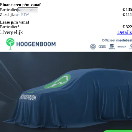
Financieren p/m vanaf
€ 135
Particulier
Krediettabel
Zakelijk
€ 111
excl. BTW
Lease p/m vanaf
Particulier*
€ 322
Vergelijk
Details