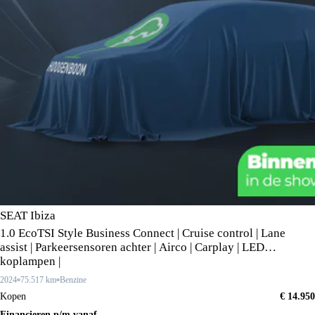
SEAT Ibiza
1.0 EcoTSI Style Business Connect | Cruise control | Lane
assist | Parkeersensoren achter | Airco | Carplay | LED
koplampen |
2024
75.517 km
Benzine
Kopen
€ 14.950
Financieren p/m vanaf