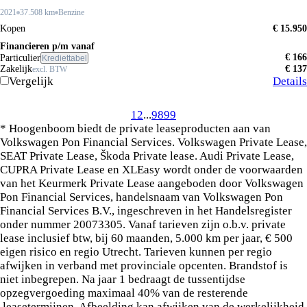
2021
37.508 km
Benzine
Kopen
€ 15.950
Financieren p/m vanaf
€ 166
Particulier
Krediettabel
Zakelijk
€ 137
excl. BTW
Vergelijk
Details
1
2
...
98
99
* Hoogenboom biedt de private leaseproducten aan van
Volkswagen Pon Financial Services. Volkswagen Private Lease,
SEAT Private Lease, Škoda Private lease. Audi Private Lease,
CUPRA Private Lease en XLEasy wordt onder de voorwaarden
van het Keurmerk Private Lease aangeboden door Volkswagen
Pon Financial Services, handelsnaam van Volkswagen Pon
Financial Services B.V., ingeschreven in het Handelsregister
onder nummer 20073305. Vanaf tarieven zijn o.b.v. private
lease inclusief btw, bij 60 maanden, 5.000 km per jaar, € 500
eigen risico en regio Utrecht. Tarieven kunnen per regio
afwijken in verband met provinciale opcenten. Brandstof is
niet inbegrepen. Na jaar 1 bedraagt de tussentijdse
opzegvergoeding maximaal 40% van de resterende
leasetermijnen. Afbeelding kan afwijken van de werkelijkheid.