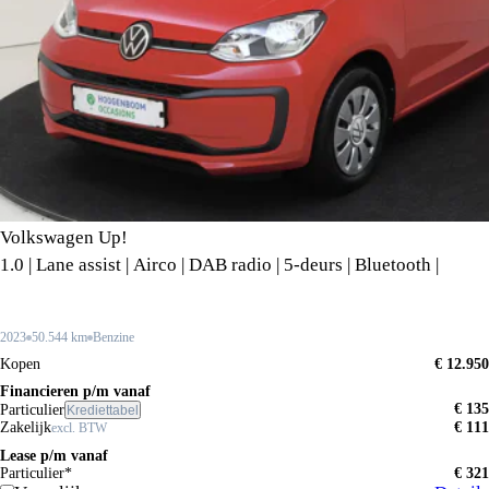
Volkswagen Up!
1.0 | Lane assist | Airco | DAB radio | 5-deurs | Bluetooth |
2023
50.544 km
Benzine
Kopen
€ 12.950
Financieren p/m vanaf
€ 135
Particulier
Krediettabel
Zakelijk
€ 111
excl. BTW
Lease p/m vanaf
Particulier*
€ 321