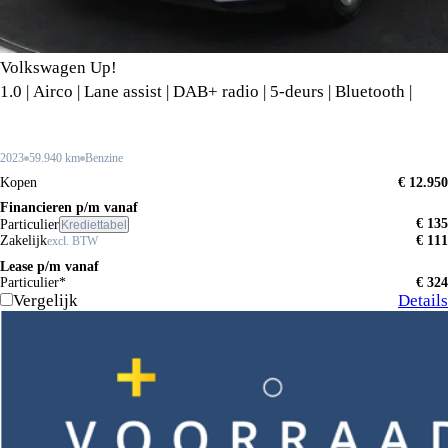
Volkswagen Up!
1.0 | Airco | Lane assist | DAB+ radio | 5-deurs | Bluetooth |
2023
59.940 km
Benzine
Kopen
€ 12.950
Financieren p/m vanaf
€ 135
Particulier
Krediettabel
Zakelijk
€ 111
excl. BTW
Lease p/m vanaf
Particulier*
€ 324
Vergelijk
Details