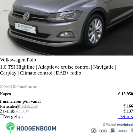
Volkswagen Polo
1.0 TSI Highline | Adaptieve cruise control | Navigatie |
Carplay | Climate control | DAB+ radio |
2020
71.823 km
Benzine
Kopen
€ 15.950
Financieren p/m vanaf
€ 166
Particulier
Krediettabel
Zakelijk
€ 137
excl. BTW
Vergelijk
Details