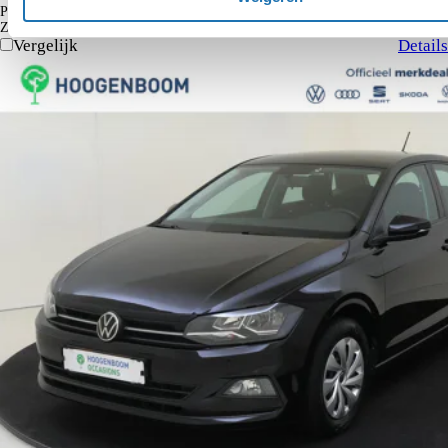
€ 164
Particulier
Krediettabel
Zakelijk
€ 135
excl. BTW
Vergelijk
Details