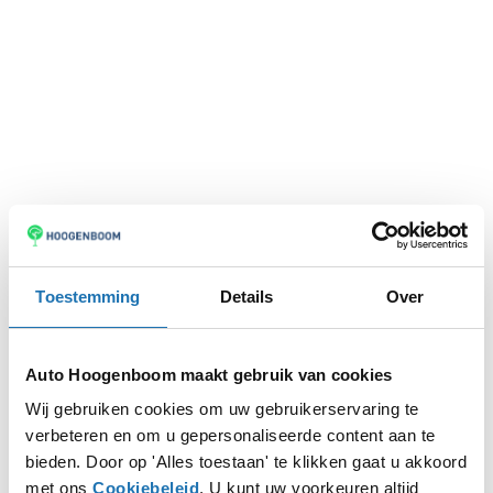
Toestemming
Details
Over
Auto Hoogenboom maakt gebruik van cookies
Wij gebruiken cookies om uw gebruikerservaring te
verbeteren en om u gepersonaliseerde content aan te
Application error: a
client
-side exception has occurred while
bieden. Door op 'Alles toestaan' te klikken gaat u akkoord
met ons
Cookiebeleid
. U kunt uw voorkeuren altijd
loading
www.autohoogenboom.nl
(see the
browser console
for