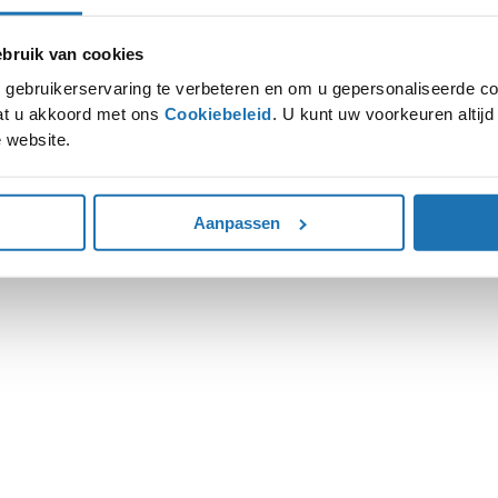
ruik van cookies
ion has occurred while loading
www.autohoogenboom.nl
(see the
gebruikerservaring te verbeteren en om u gepersonaliseerde co
gaat u akkoord met ons
Cookiebeleid
. U kunt uw voorkeuren altij
 website.
Aanpassen