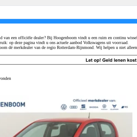
pulaire modellen
Schadeherstel
Diens
lf
Schadeherstel
Finan
guan
Ruitservice
Hure
. Polo
Verz
 van een officiële dealer? Bij Hoogenboom vindt u een ruim en continu wisse
.3 Neo
Laad
bruik: op deze pagina vindt u ons actuele aanbod Volkswagens uit voorraad.
. Cross
om dé merkdealer van de regio Rotterdam-Rijnmond. Wij helpen u niet alleen aa
le modellen
vonden