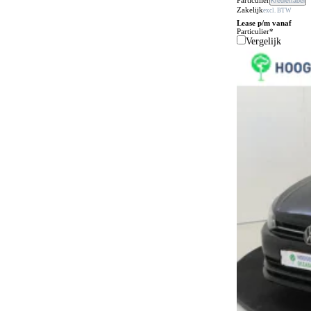
Krediettabel
Zakelijk
excl. BTW
Centrale deurvergrendeling afstandbediend
75
Lease p/m vanaf
Particulier*
Climate control
Vergelijk
167
Comfortstoelen
73
Connected services
175
Cruise control
12
Dakrails
113
Dakspoiler
12
Dealer onderhouden
164
Differentieelslot
3
Dodehoeksignalering
93
Draadloos opladen mobiele telefoon
144
ESP
184
Elektrisch bedienbaar dakraam
59