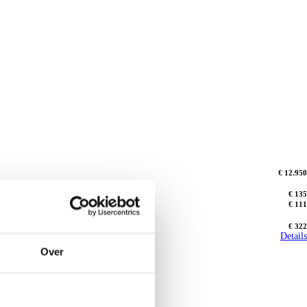
€ 12.950
€ 135
€ 111
€ 322
Details
Over