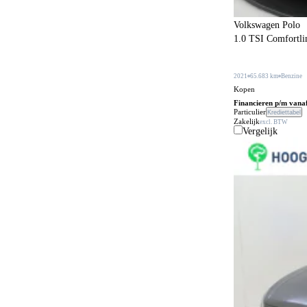
Elektrisch bedienbaar schuif/kanteldak
6
Volkswagen Polo
Elektrisch bedienbare achterklep
56
1.0 TSI Comfortline
Elektrisch bedienbare cabrioletkap
1
Elektrisch bedienbare ramen achter
105
2021
65.683 km
Benzine
Kopen
Elektrisch bedienbare ramen voor
110
Financieren p/m vana
Particulier
Krediettabel
Elektrisch bedienbare ramen voor en achter
47
Zakelijk
excl. BTW
Vergelijk
Elektrisch inklapbare buitenspiegels
161
Elektrisch uitklapbare trekhaak
63
Elektrisch verstelbare bestuurdersstoel
3
Elektrisch verstelbare bestuurdersstoel met
38
geheugen
Elektrisch verstelbare buitenspiegels
174
Elektrisch verstelbare passagiersstoel
5
Elektrisch verstelbare passagiersstoel met
6
geheugen