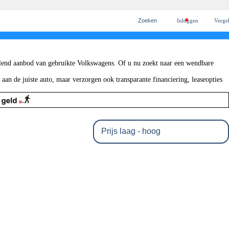
Zoeken
Inloggen
Vergel
ten
cieren
n
ekeren
lend aanbod van gebruikte Volkswagens. Of u nu zoekt naar een wendbare
palen
n de juiste auto, maar verzorgen ook transparante financiering, leaseopties