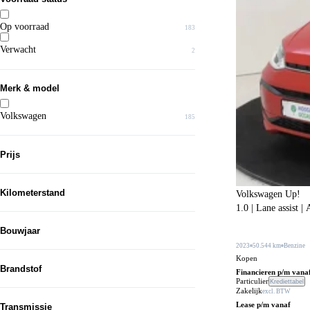
Op voorraad
183
Verwacht
2
Merk & model
Volkswagen
185
Arteon Shooting Brake
4
Prijs
Beetle Cabriolet
1
Caddy Kombi Maxi
1
Kilometerstand
Volkswagen Up!
1.0 | Lane assist |
Golf
30
Bouwjaar
Golf Variant
4
Van...
2023
50.544 km
Benzine
ID. Buzz
1
Kopen
Brandstof
Financieren p/m vana
Tot...
ID.3
8
Particulier
Krediettabel
Zakelijk
excl. BTW
Benzine
81
ID.4
11
Lease p/m vanaf
Transmissie