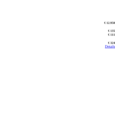
€ 12.950
€ 135
€ 111
€ 324
Details