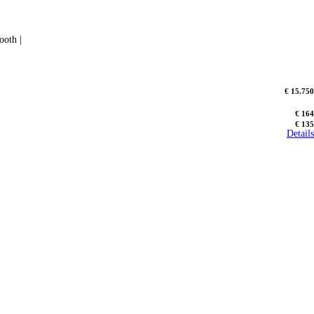
ooth |
€ 15.750
€ 164
€ 135
Details