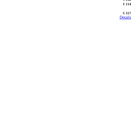
€ 114
€ 317
Details