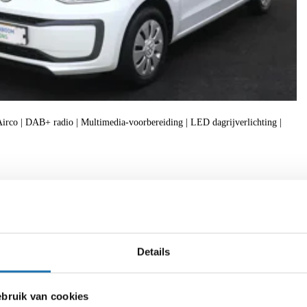
| Airco | DAB+ radio | Multimedia-voorbereiding | LED dagrijverlichting |
f
Details
ruik van cookies