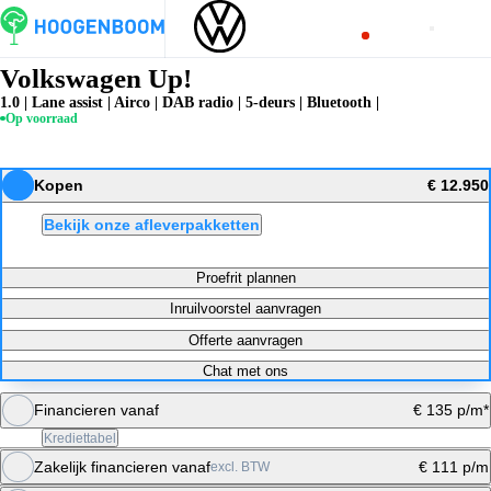
Volkswagen Up!
1.0 | Lane assist | Airco | DAB radio | 5-deurs | Bluetooth |
Op voorraad
Kopen
€ 12.950
Bekijk onze afleverpakketten
Proefrit plannen
Inruilvoorstel aanvragen
Offerte aanvragen
Chat met ons
Financieren vanaf
€ 135 p/m*
Krediettabel
Zakelijk financieren vanaf
€ 111 p/m
excl. BTW
Maandbedrag berekenen