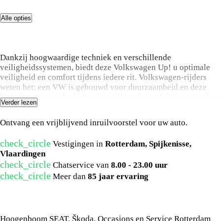
Alle opties
Omschrijving
Dankzij hoogwaardige techniek en verschillende
veiligheidssystemen, biedt deze Volkswagen Up! u optimale
veiligheid en comfort tijdens iedere rit. Volkswagen-rijders
weten het: een VW is gebouwd voor duurzaamheid en deze
Up! ziet er dan ook uit als nieuw. Voor de aandrijving van deze
Verder lezen
auto zorgt een compacte motor. Ook LED-dagrijverlichting, in
Wat is uw auto waard?
hoogte verstelbare passagiersstoel, in delen neerklapbare
Ontvang een vrijblijvend inruilvoorstel voor uw auto.
achterbank en snelheidsafhankelijke stuurbekrachtiging zijn
aan boord.
check_circle
Vestigingen in
Rotterdam, Spijkenisse,
Vlaardingen
Voor een storingvrije radio-ontvangst zorgt de ingebouwde
check_circle
Chatservice van
8.00 - 23.00 uur
DAB-ontvanger. In een auto als deze mag u ook
check_circle
airconditioning verwachten. De Volkswagen is standaard
Meer dan
85 jaar ervaring
voorzien van: centrale deurvergrendeling met
Neem contact met ons op
afstandsbediening en verstelbaar stuur.
Het zal u verbazen hoe deze auto in staat is om voor u de
Hoogenboom SEAT, Škoda, Occasions en Service Rotterdam