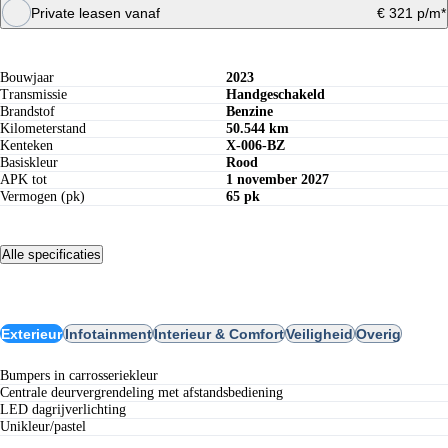
Private leasen vanaf
€ 321 p/m*
Specificaties
Maandbedrag berekenen
Offerte aanvragen
Bouwjaar
2023
Transmissie
Handgeschakeld
Brandstof
Benzine
Kilometerstand
50.544 km
Kenteken
X-006-BZ
Basiskleur
Rood
APK tot
1 november 2027
Vermogen (pk)
65 pk
Alle specificaties
Opties
Exterieur
Infotainment
Interieur & Comfort
Veiligheid
Overig
bumpers in carrosseriekleur
centrale deurvergrendeling met afstandsbediening
LED dagrijverlichting
unikleur/pastel