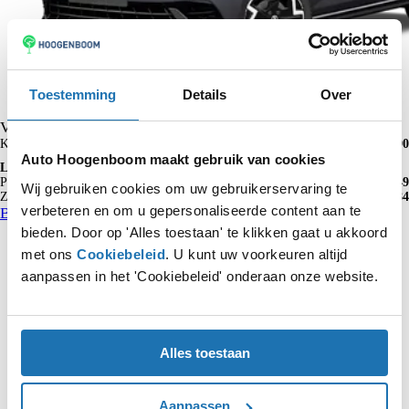
Toestemming
Details
Over
Volkswagen Polo
Kopen vanaf
€ 26.990
Auto Hoogenboom maakt gebruik van cookies
Lease p/m vanaf
Particulier
€ 449
Wij gebruiken cookies om uw gebruikerservaring te
Zakelijk
€ 384
excl. BTW
verbeteren en om u gepersonaliseerde content aan te
Bekijk hem hier
Bekijk de voorraad
bieden. Door op 'Alles toestaan' te klikken gaat u akkoord
met ons
Cookiebeleid
. U kunt uw voorkeuren altijd
Meer Volkswagen?
aanpassen in het 'Cookiebeleid' onderaan onze website.
Hoogeboom: Al meer dan 90 jaar één en al mobiliteit in
Rotterdam Rijnmond
Alles toestaan
Bekijk de voorraad
Ontdek de acties
Kies voor Private Lease
Kom langs bij één van onze volkswagen
Aanpassen