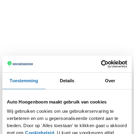
Toestemming
Details
Over
Auto Hoogenboom maakt gebruik van cookies
Wij gebruiken cookies om uw gebruikerservaring te
verbeteren en om u gepersonaliseerde content aan te
Application error: a
client
-side exception has occurred while
bieden. Door op 'Alles toestaan' te klikken gaat u akkoord
met ons
Cookiebeleid
. U kunt uw voorkeuren altijd
loading
www.autohoogenboom.nl
(see the
browser console
for