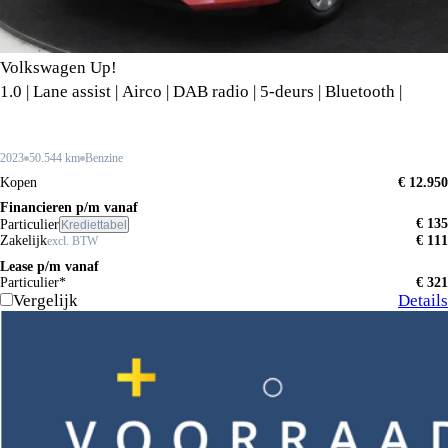
Volkswagen Up!
1.0 | Lane assist | Airco | DAB radio | 5-deurs | Bluetooth |
2023
50.544 km
Benzine
Kopen
€ 12.950
Financieren p/m vanaf
€ 135
Particulier
Krediettabel
Zakelijk
€ 111
excl. BTW
Lease p/m vanaf
Particulier*
€ 321
Vergelijk
Details