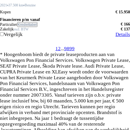
2021
37.508 km
Benzine
Kopen
€ 15.950
Financieren p/m vanaf
€ 166
Particulier
Krediettabel
Zakelijk
€ 137
excl. BTW
Vergelijk
Details
1
2
...
98
99
* Hoogenboom biedt de private leaseproducten aan van
Volkswagen Pon Financial Services. Volkswagen Private Lease,
SEAT Private Lease, Škoda Private lease. Audi Private Lease,
CUPRA Private Lease en XLEasy wordt onder de voorwaarden
van het Keurmerk Private Lease aangeboden door Volkswagen
Pon Financial Services, handelsnaam van Volkswagen Pon
Financial Services B.V., ingeschreven in het Handelsregister
onder nummer 20073305. Vanaf tarieven zijn o.b.v. private
lease inclusief btw, bij 60 maanden, 5.000 km per jaar, € 500
eigen risico en regio Utrecht. Tarieven kunnen per regio
afwijken in verband met provinciale opcenten. Brandstof is
niet inbegrepen. Na jaar 1 bedraagt de tussentijdse
opzegvergoeding maximaal 40% van de resterende
leasetermijnen. Afbeelding kan afwijken van de werkelijkheid.