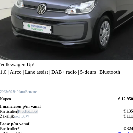
Volkswagen Up!
1.0 | Airco | Lane assist | DAB+ radio | 5-deurs | Bluetooth |
2023
59.940 km
Benzine
Kopen
€ 12.950
Financieren p/m vanaf
€ 135
Particulier
Krediettabel
Zakelijk
€ 111
excl. BTW
Lease p/m vanaf
Particulier*
€ 324