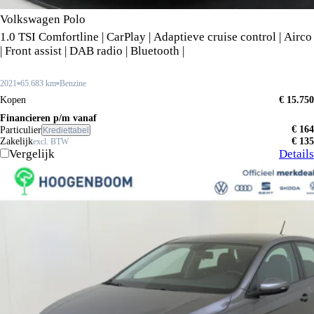
Volkswagen Polo
1.0 TSI Comfortline | CarPlay | Adaptieve cruise control | Airco
| Front assist | DAB radio | Bluetooth |
2021
65.683 km
Benzine
Kopen
€ 15.750
Financieren p/m vanaf
€ 164
Particulier
Krediettabel
Zakelijk
€ 135
excl. BTW
Vergelijk
Details