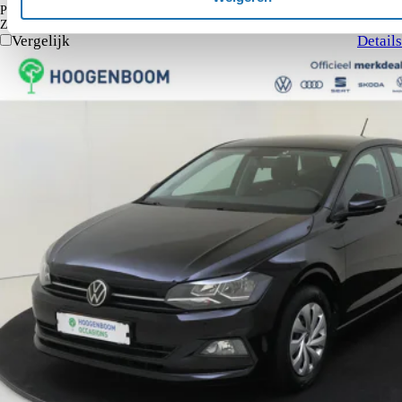
€ 164
Particulier
Krediettabel
Zakelijk
€ 135
excl. BTW
Vergelijk
Details