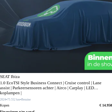
SEAT Ibiza
1.0 EcoTSI Style Business Connect | Cruise control | Lane
assist | Parkeersensoren achter | Airco | Carplay | LED
koplampen |
2024
75.552 km
Benzine
Kopen
€ 14.950
Financieren p/m vanaf