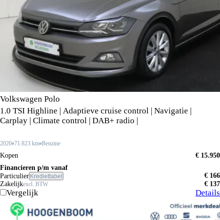
Volkswagen Polo
1.0 TSI Highline | Adaptieve cruise control | Navigatie |
Carplay | Climate control | DAB+ radio |
2020
71.823 km
Benzine
Kopen
€ 15.950
Financieren p/m vanaf
€ 166
Particulier
Krediettabel
Zakelijk
€ 137
excl. BTW
Vergelijk
Details