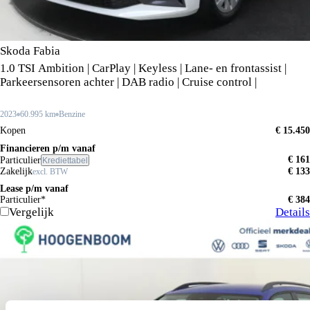
Skoda Fabia
1.0 TSI Ambition | CarPlay | Keyless | Lane- en frontassist |
Parkeersensoren achter | DAB radio | Cruise control |
2023
60.995 km
Benzine
Kopen
€ 15.450
Financieren p/m vanaf
€ 161
Particulier
Krediettabel
Zakelijk
€ 133
excl. BTW
Lease p/m vanaf
Particulier*
€ 384
Vergelijk
Details