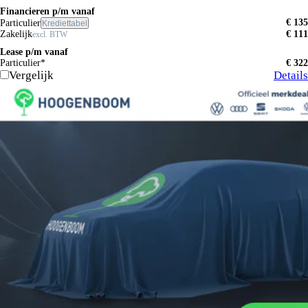
Financieren p/m vanaf
€ 135
Particulier
Krediettabel
Zakelijk
€ 111
excl. BTW
Lease p/m vanaf
Particulier*
€ 322
Vergelijk
Details