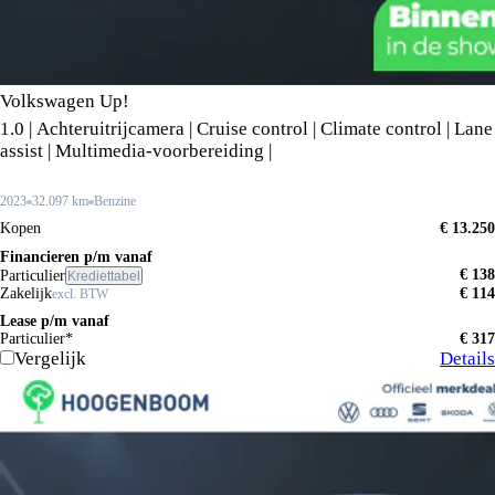
Volkswagen Up!
1.0 | Achteruitrijcamera | Cruise control | Climate control | Lane
assist | Multimedia-voorbereiding |
2023
32.097 km
Benzine
Kopen
€ 13.250
Financieren p/m vanaf
€ 138
Particulier
Krediettabel
Zakelijk
€ 114
excl. BTW
Lease p/m vanaf
Particulier*
€ 317
Vergelijk
Details