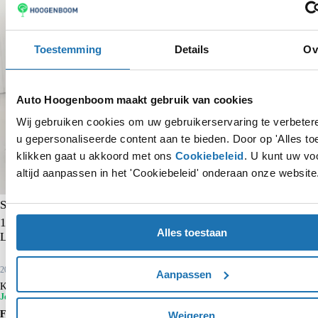
Toestemming
Details
Ov
Auto Hoogenboom maakt gebruik van cookies
Wij gebruiken cookies om uw gebruikerservaring te verbete
u gepersonaliseerde content aan te bieden. Door op 'Alles to
klikken gaat u akkoord met ons
Cookiebeleid
. U kunt uw vo
altijd aanpassen in het 'Cookiebeleid' onderaan onze website
Skoda Kamiq
1.0 TSI Ambition | Trekhaak | CarPlay | Cruise control | Airco |
Alles toestaan
Lane- en frontassist | Bluetooth |
2022
42.037 km
Benzine
Aanpassen
Kopen
€ 15.750
€ 17.450
Je voordeel is € 1.700
Financieren p/m vanaf
Weigeren