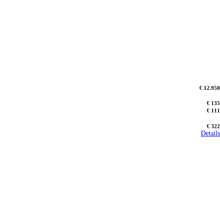
€ 12.950
€ 135
€ 111
€ 322
Details