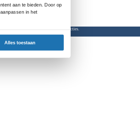
ntent aan te bieden. Door op
d aanpassen in het
ar, hoge kortingen en aantrekkelijke acties.
Alles toestaan