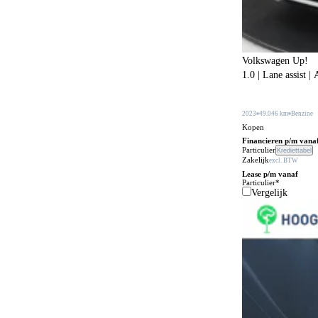
Bagageafdekking
181
Bagagescheidingsnet
107
Volkswagen Up!
Bandenreparatieset
177
1.0 | Lane assist 
Bandenspanningscontrole
873
Bestuurdersstoel in hoogte verstelbaar
2023
49.046 km
Benzine
341
Kopen
Bestuurdersstoel met massagefunctie
56
Financieren p/m vana
Particulier
Krediettabel
Zakelijk
Bi-xenon verlichting
excl. BTW
1
Lease p/m vanaf
Particulier*
Bijrijdersstoel met neerklapbare rugleuning
31
Vergelijk
Bluetooth carkit
79
Bochtenverlichting
395
Boordcomputer
205
Boordgereedschap
21
Botspreventiesysteem
653