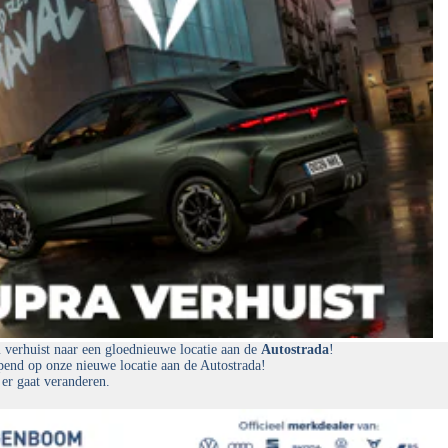
erhuist naar een gloednieuwe locatie aan de
Autostrada
!
end op onze nieuwe locatie aan de Autostrada!
 er gaat veranderen.