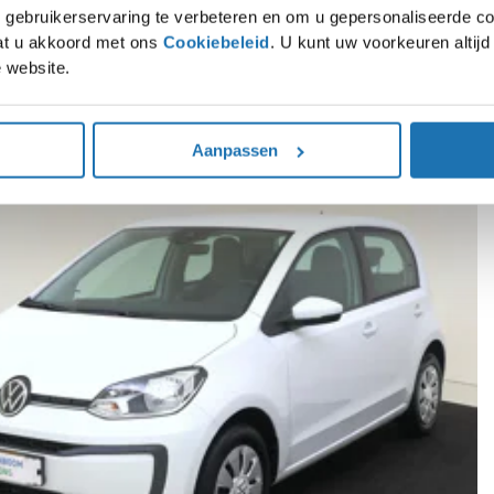
gebruikerservaring te verbeteren en om u gepersonaliseerde co
gaat u akkoord met ons
Cookiebeleid
. U kunt uw voorkeuren altij
 website.
rpe voorraaddeals op SEAT, Škoda, Volkswagen en Audi modellen. Direct leverba
Aanpassen