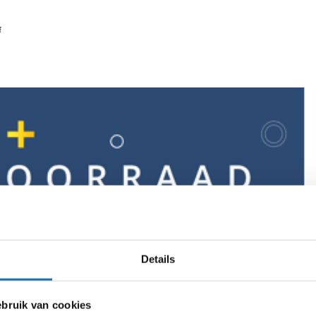
f
Details
ruik van cookies