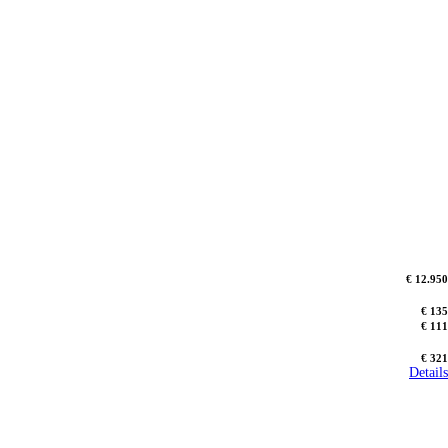
€ 12.950
€ 135
€ 111
€ 321
Details