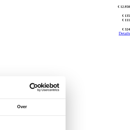
€ 12.950
€ 135
€ 111
€ 324
Details
Over