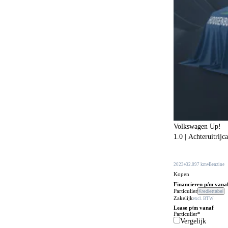
Botswaarschuwingsysteem
525
Buitenspiegels in carrosseriekleur
314
Buitentemperatuurmeter
38
Bumpers in carrosseriekleur
219
Carkit
109
Centrale deurvergrendeling
24
Centrale deurvergrendeling afstandbediend
471
Climate control
609
Volkswagen Up!
1.0 | Achteruitrijc
Comfortstoelen
172
Connected services
658
2023
32.097 km
Benzine
Cruise control
Kopen
236
Financieren p/m vana
DVD speler
Particulier
Krediettabel
3
Zakelijk
excl. BTW
Dakrails
Lease p/m vanaf
479
Particulier*
Vergelijk
Dakspoiler
103