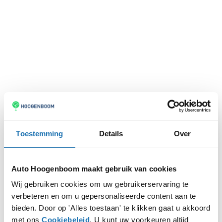
Toestemming
Details
Over
Auto Hoogenboom maakt gebruik van cookies
Wij gebruiken cookies om uw gebruikerservaring te
verbeteren en om u gepersonaliseerde content aan te
Application error: a
client
-side exception has occurred while
bieden. Door op 'Alles toestaan' te klikken gaat u akkoord
met ons
Cookiebeleid
. U kunt uw voorkeuren altijd
loading
www.autohoogenboom.nl
(see the
browser console
for