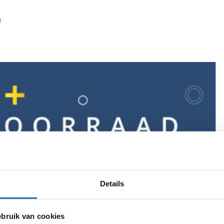
f
Details
ruik van cookies