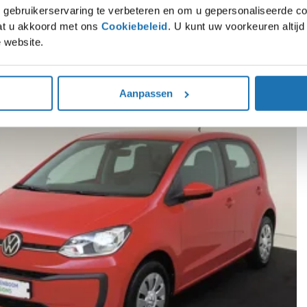
gebruikerservaring te verbeteren en om u gepersonaliseerde co
gaat u akkoord met ons
Cookiebeleid
. U kunt uw voorkeuren altij
 website.
rpe voorraaddeals op SEAT, Škoda, Volkswagen en Audi modellen. Direct leverba
Aanpassen