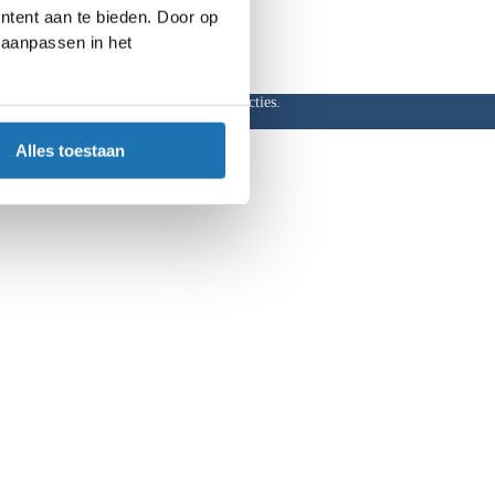
ntent aan te bieden. Door op
d aanpassen in het
ar, hoge kortingen en aantrekkelijke acties.
Alles toestaan