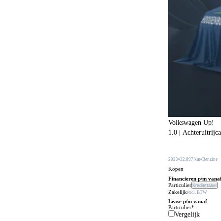
Botspreventiesysteem
643
Botswaarschuwingsysteem
518
Buitenspiegels in carrosseriekleur
307
Buitentemperatuurmeter
38
Bumpers in carrosseriekleur
217
Carkit
110
Centrale deurvergrendeling
22
Centrale deurvergrendeling afstandbediend
463
Volkswagen Up!
1.0 | Achteruitrijc
Climate control
600
Comfortstoelen
168
2023
32.097 km
Benzine
Connected services
Kopen
649
Financieren p/m vana
Cruise control
Particulier
Krediettabel
236
Zakelijk
excl. BTW
DVD speler
Lease p/m vanaf
3
Particulier*
Vergelijk
Dakrails
475