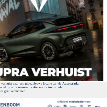
erhuist naar een gloednieuwe locatie aan de
Autostrada
!
end op onze nieuwe locatie aan de Autostrada!
 er gaat veranderen.