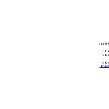
€ 12.950
€ 135
€ 111
€ 321
Details