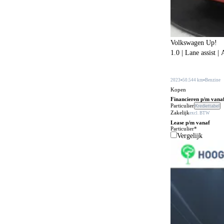
BOVAG garantie (12 maanden)
212
Bagageafdekking
178
Volkswagen Up!
Bagagescheidingsnet
103
1.0 | Lane assist |
Bandenreparatieset
176
Bandenspanningscontrole
2023
50.544 km
Benzine
868
Kopen
Bestuurdersstoel in hoogte verstelbaar
335
Financieren p/m vana
Particulier
Krediettabel
Zakelijk
Bestuurdersstoel met massagefunctie
excl. BTW
53
Lease p/m vanaf
Particulier*
Bi-xenon verlichting
1
Vergelijk
Bijrijdersstoel met neerklapbare rugleuning
31
Bluetooth carkit
79
Bochtenverlichting
398
Boordcomputer
201
Boordgereedschap
21