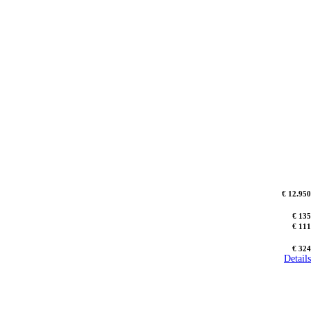
€ 12.950
€ 135
€ 111
€ 324
Details