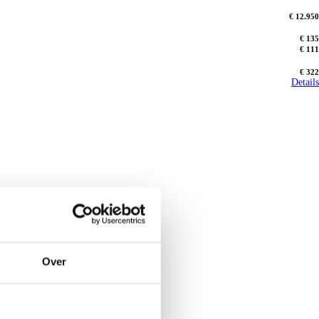
€ 12.950
€ 135
€ 111
€ 322
Details
Over