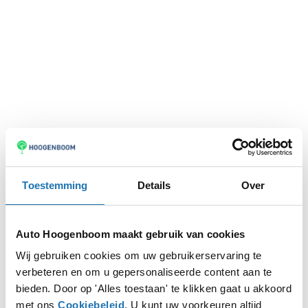
Toestemming
Details
Over
Auto Hoogenboom maakt gebruik van cookies
Wij gebruiken cookies om uw gebruikerservaring te
verbeteren en om u gepersonaliseerde content aan te
Application error: a
client
-side exception has occurred while
bieden. Door op 'Alles toestaan' te klikken gaat u akkoord
met ons
Cookiebeleid
. U kunt uw voorkeuren altijd
loading
www.autohoogenboom.nl
(see the
browser console
for