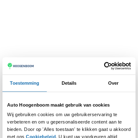
Toestemming
Details
Over
Auto Hoogenboom maakt gebruik van cookies
Wij gebruiken cookies om uw gebruikerservaring te
verbeteren en om u gepersonaliseerde content aan te
Application error: a
client
-side exception has occurred while
bieden. Door op 'Alles toestaan' te klikken gaat u akkoord
met ons
Cookiebeleid
. U kunt uw voorkeuren altijd
loading
www.autohoogenboom.nl
(see the
browser console
for